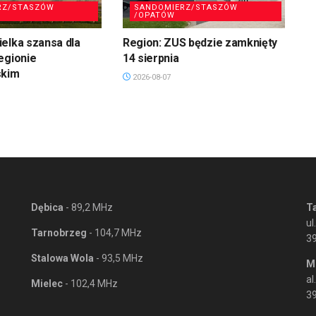
RZ/STASZÓW
SANDOMIERZ/STASZÓW
/OPATÓW
elka szansa dla
Region: ZUS będzie zamknięty
egionie
14 sierpnia
skim
2026-08-07
Dębica
- 89,2 MHz
T
ul
Tarnobrzeg
- 104,7 MHz
3
Stalowa Wola
- 93,5 MHz
M
al
Mielec
- 102,4 MHz
39