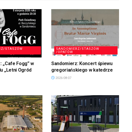
RZ/STASZÓW
SANDOMIERZ/STASZÓW
/OPATÓW
: „Cafe Fogg” w
Sandomierz: Koncert śpiewu
u „Letni Ogród
gregoriańskiego w katedrze
2026-08-07