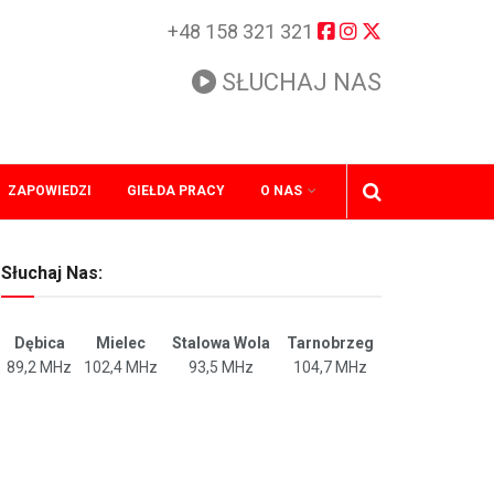
+48 158 321 321
SŁUCHAJ NAS
ZAPOWIEDZI
GIEŁDA PRACY
O NAS
Słuchaj Nas:
Dębica
Mielec
Stalowa Wola
Tarnobrzeg
89,2 MHz
102,4 MHz
93,5 MHz
104,7 MHz