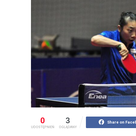
0
3
Share on Face
UDOSTĘPNIEŃ
OGLĄDANY