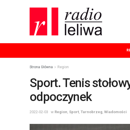
R
Strona Główna
Region
Sport. Tenis stołowy
odpoczynek
2022-02-03
w
Region
,
Sport
,
Tarnobrzeg
,
Wiadomości