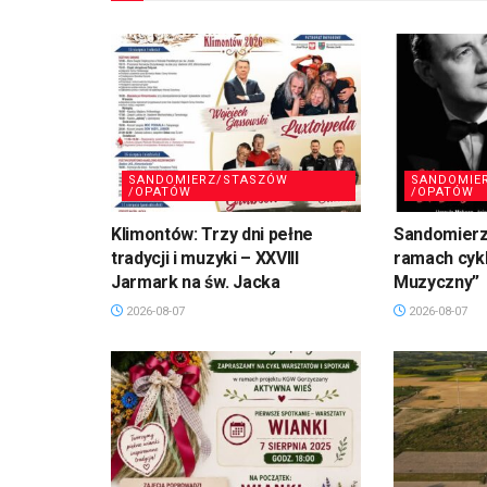
SANDOMIERZ/STASZÓW
SANDOMIE
/OPATÓW
/OPATÓW
Klimontów: Trzy dni pełne
Sandomierz
tradycji i muzyki – XXVIII
ramach cykl
Jarmark na św. Jacka
Muzyczny”
2026-08-07
2026-08-07