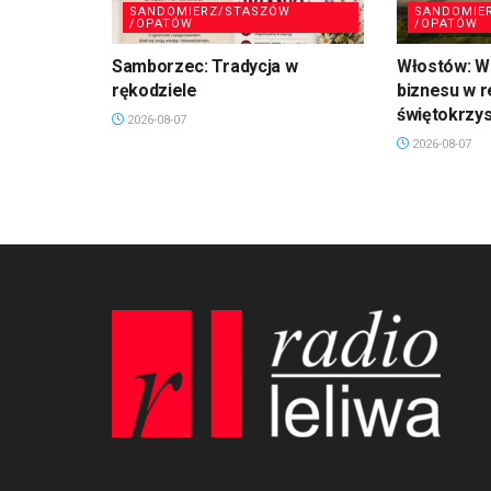
SANDOMIERZ/STASZÓW
SANDOMIE
/OPATÓW
/OPATÓW
Samborzec: Tradycja w
Włostów: Wi
rękodziele
biznesu w r
świętokrzy
2026-08-07
2026-08-07