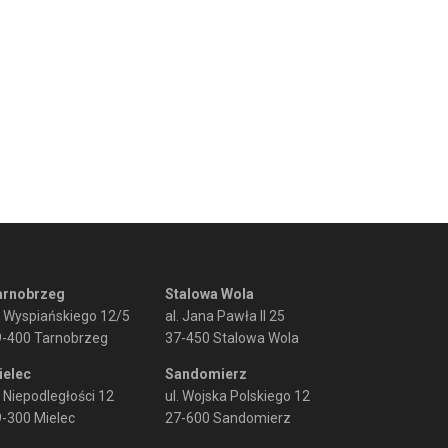
arnobrzeg
Stalowa Wola
. Wyspiańskiego 12/5
al. Jana Pawła II 25
9-400 Tarnobrzeg
37-450 Stalowa Wola
ielec
Sandomierz
. Niepodległości 12
ul. Wojska Polskiego 12
-300 Mielec
27-600 Sandomierz