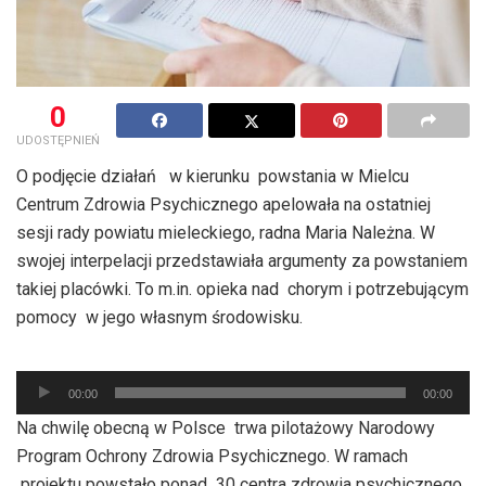
0
UDOSTĘPNIEŃ
O podjęcie działań w kierunku powstania w Mielcu
Centrum Zdrowia Psychicznego apelowała na ostatniej
sesji rady powiatu mieleckiego, radna Maria Należna. W
swojej interpelacji przedstawiała argumenty za powstaniem
takiej placówki. To m.in. opieka nad chorym i potrzebującym
pomocy w jego własnym środowisku.
Odtwarzacz
plików
00:00
00:00
dźwiękowych
Na chwilę obecną w Polsce trwa pilotażowy Narodowy
Program Ochrony Zdrowia Psychicznego. W ramach
projektu powstało ponad 30 centra zdrowia psychicznego,