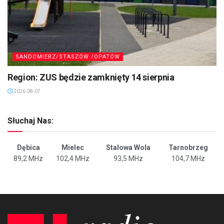
SANDOMIERZ/STASZÓW /OPATÓW
Region: ZUS będzie zamknięty 14 sierpnia
2026-08-07
Słuchaj Nas:
Dębica
Mielec
Stalowa Wola
Tarnobrzeg
89,2 MHz
102,4 MHz
93,5 MHz
104,7 MHz