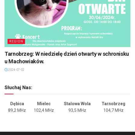
REGION
Tarnobrzeg: W niedzielę dzień otwarty w schronisku
u Machowiaków.
2024-07-02
Słuchaj Nas:
Dębica
Mielec
Stalowa Wola
Tarnobrzeg
89,2 MHz
102,4 MHz
93,5 MHz
104,7 MHz