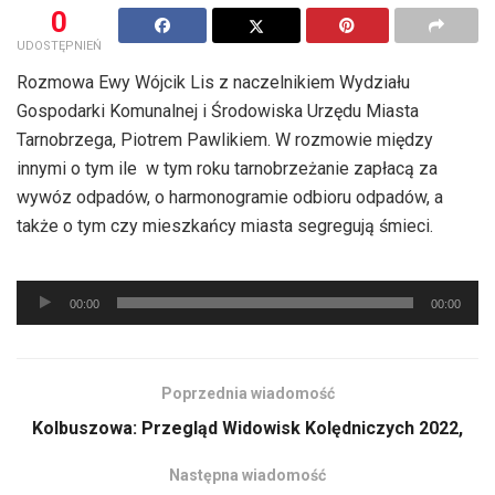
0
UDOSTĘPNIEŃ
Rozmowa Ewy Wójcik Lis z naczelnikiem Wydziału
Gospodarki Komunalnej i Środowiska Urzędu Miasta
Tarnobrzega, Piotrem Pawlikiem. W rozmowie między
innymi o tym ile w tym roku tarnobrzeżanie zapłacą za
wywóz odpadów, o harmonogramie odbioru odpadów, a
także o tym czy mieszkańcy miasta segregują śmieci.
Odtwarzacz
00:00
00:00
plików
dźwiękowych
Poprzednia wiadomość
Kolbuszowa: Przegląd Widowisk Kolędniczych 2022,
Następna wiadomość