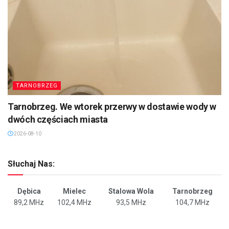
TARNOBRZEG
Tarnobrzeg. We wtorek przerwy w dostawie wody w
dwóch częściach miasta
2026-08-10
Słuchaj Nas:
Dębica
Mielec
Stalowa Wola
Tarnobrzeg
89,2 MHz
102,4 MHz
93,5 MHz
104,7 MHz