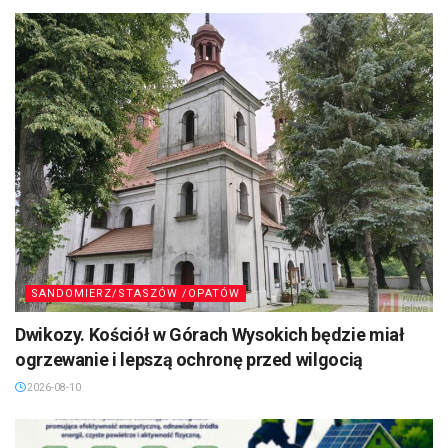
SANDOMIERZ/STASZÓW /OPATÓW
Dwikozy. Kościół w Górach Wysokich będzie miał
ogrzewanie i lepszą ochronę przed wilgocią
2026-08-10