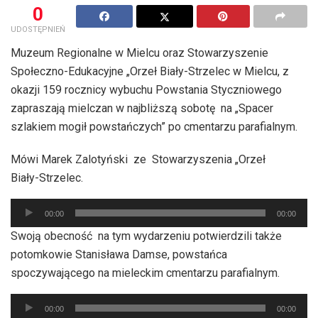
0
UDOSTĘPNIEŃ
Muzeum Regionalne w Mielcu oraz Stowarzyszenie
Społeczno-Edukacyjne „Orzeł Biały-Strzelec w Mielcu, z
okazji 159 rocznicy wybuchu Powstania Styczniowego
zapraszają mielczan w najbliższą sobotę na „Spacer
szlakiem mogił powstańczych” po cmentarzu parafialnym.
Mówi Marek Zalotyński ze Stowarzyszenia „Orzeł
Biały-Strzelec.
Odtwarzacz
00:00
00:00
plików
Swoją obecność na tym wydarzeniu potwierdzili także
dźwiękowych
potomkowie Stanisława Damse, powstańca
spoczywającego na mieleckim cmentarzu parafialnym.
Odtwarzacz
00:00
00:00