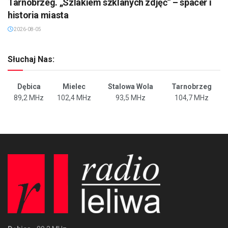
Tarnobrzeg. „Szlakiem szklanych zdjęć” – spacer i
historia miasta
2026-08-05
Słuchaj Nas:
Dębica
Mielec
Stalowa Wola
Tarnobrzeg
89,2 MHz
102,4 MHz
93,5 MHz
104,7 MHz