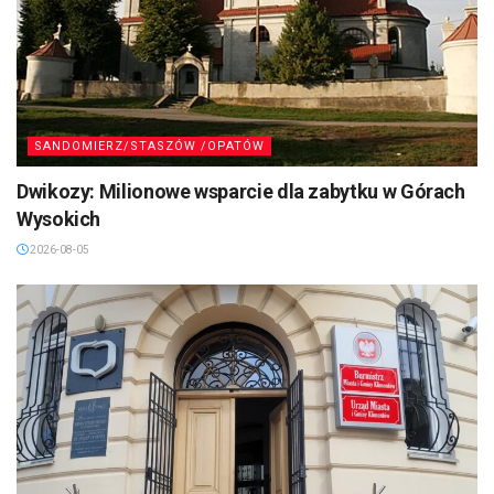
SANDOMIERZ/STASZÓW /OPATÓW
Dwikozy: Milionowe wsparcie dla zabytku w Górach
Wysokich
2026-08-05