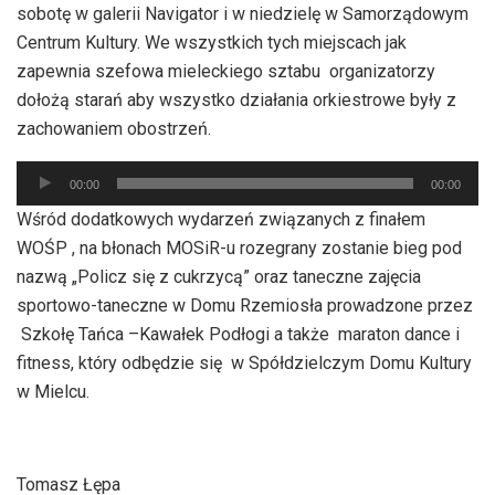
sobotę w galerii Navigator i w niedzielę w Samorządowym
Centrum Kultury. We wszystkich tych miejscach jak
zapewnia szefowa mieleckiego sztabu organizatorzy
dołożą starań aby wszystko działania orkiestrowe były z
zachowaniem obostrzeń.
Odtwarzacz
00:00
00:00
plików
Wśród dodatkowych wydarzeń związanych z finałem
dźwiękowych
WOŚP , na błonach MOSiR-u rozegrany zostanie bieg pod
nazwą „Policz się z cukrzycą” oraz taneczne zajęcia
sportowo-taneczne w Domu Rzemiosła prowadzone przez
Szkołę Tańca –Kawałek Podłogi a także maraton dance i
fitness, który odbędzie się w Spółdzielczym Domu Kultury
w Mielcu.
Tomasz Łępa