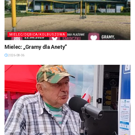
MIELEC/DĘBICA/KOLBUSZOWA
Mielec: „Gramy dla Anety”
2026-08-06