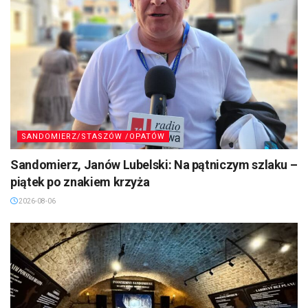
SANDOMIERZ/STASZÓW /OPATÓW
Sandomierz, Janów Lubelski: Na pątniczym szlaku –
piątek po znakiem krzyża
2026-08-06