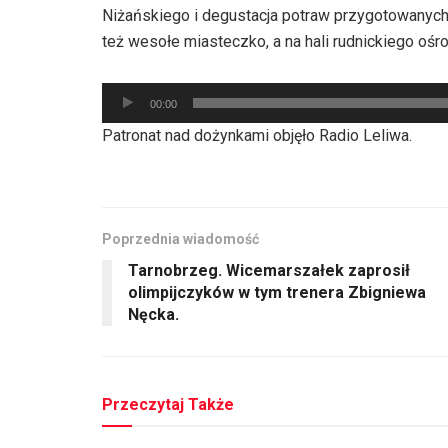
Niżańskiego i degustacja potraw przygotowanych
też wesołe miasteczko, a na hali rudnickiego ośr
Odtwarzacz
00:00
plików
Patronat nad dożynkami objęło Radio Leliwa.
dźwiękowych
Poprzednia wiadomość
Tarnobrzeg. Wicemarszałek zaprosił
olimpijczyków w tym trenera Zbigniewa
Nęcka.
Przeczytaj Także