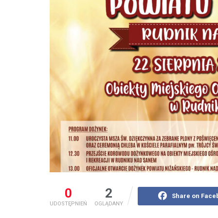
0
2
Share on Face
UDOSTĘPNIEŃ
OGLĄDANY