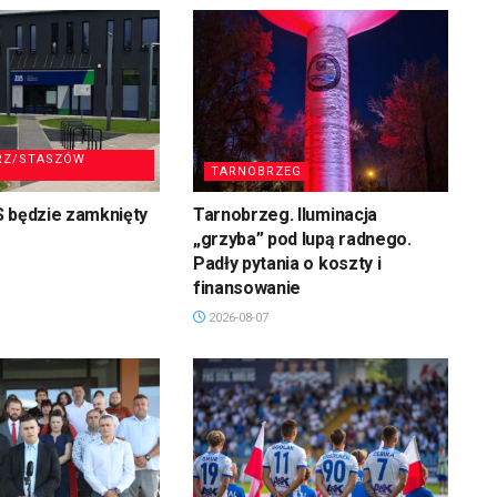
RZ/STASZÓW
TARNOBRZEG
S będzie zamknięty
Tarnobrzeg. Iluminacja
„grzyba” pod lupą radnego.
Padły pytania o koszty i
finansowanie
2026-08-07