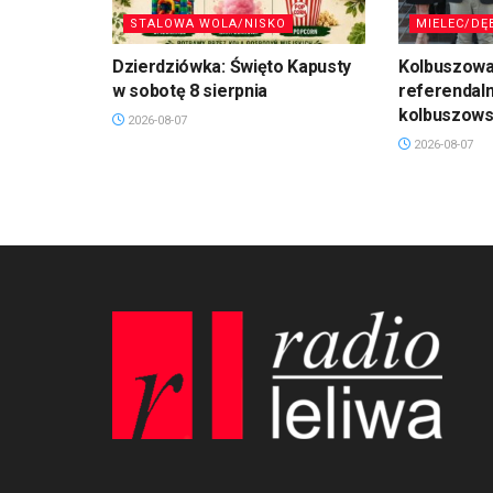
STALOWA WOLA/NISKO
MIELEC/DĘ
Dzierdziówka: Święto Kapusty
Kolbuszowa
w sobotę 8 sierpnia
referendal
kolbuszows
2026-08-07
2026-08-07