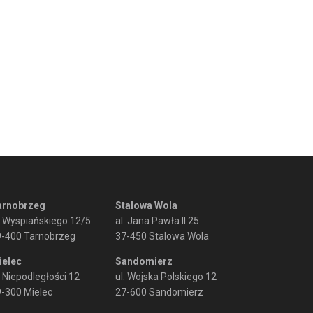
arnobrzeg
Stalowa Wola
. Wyspiańskiego 12/5
al. Jana Pawła II 25
9-400 Tarnobrzeg
37-450 Stalowa Wola
ielec
Sandomierz
. Niepodległości 12
ul. Wojska Polskiego 12
-300 Mielec
27-600 Sandomierz