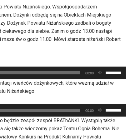
ynki Powiatu Niżańskiego. Współgospodarzem
anem. Dożynki odbędą się na Obiektach Miejskiego
orzy Dożynek Powiatu Niżańskiego zadbali o bogaty
ś ciekawego dla siebie. Zanim o godz 13.00 nastąpi
i msza św o godz.11.00. Mówi starosta niżański Robert
Używaj
00:00
strzałek
entacji wieńców dożynkowych, które wezmą udział w
do
atu Niżańskiego
góry
oraz
Używaj
do
00:00
strzałek
dołu
 będzie zespół zespół BRAThANKI. Wystąpią także
do
aby
a się także wieczorny pokaz Teatru Ognia Bohema. Nie
góry
zwiększyć
Powiatowy Konkurs na Produkt Kulinarny Powiatu