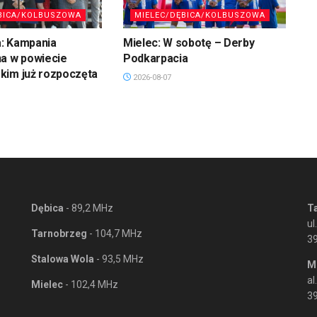
BICA/KOLBUSZOWA
MIELEC/DĘBICA/KOLBUSZOWA
: Kampania
Mielec: W sobotę – Derby
na w powiecie
Podkarpacia
kim już rozpoczęta
2026-08-07
Dębica
- 89,2 MHz
T
ul
Tarnobrzeg
- 104,7 MHz
3
Stalowa Wola
- 93,5 MHz
M
al
Mielec
- 102,4 MHz
39