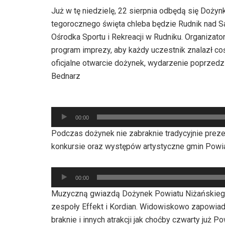
Już w tę niedzielę, 22 sierpnia odbędą się Doż
tegorocznego święta chleba będzie Rudnik nad S
Ośrodka Sportu i Rekreacji w Rudniku. Organizat
program imprezy, aby każdy uczestnik znalazł co
oficjalne otwarcie dożynek, wydarzenie poprzedz
Bednarz
Odtwarzacz
00:00
plików
Podczas dożynek nie zabraknie tradycyjnie prez
dźwiękowych
konkursie oraz występów artystyczne gmin Powi
Odtwarzacz
00:00
plików
Muzyczną gwiazdą Dożynek Powiatu Niżańskiego
dźwiękowych
zespoły Effekt i Kordian. Widowiskowo zapowiad
braknie i innych atrakcji jak choćby czwarty już 