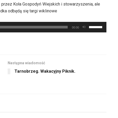
oraz
lub
 przez Koła Gospodyń Wiejskich i stowarzyszenia, ale
do
zmniejszyć
odka odbędą się targi wiklinowe
dołu
głośność.
aby
Używaj
zwiększyć
00:00
strzałek
lub
do
zmniejszyć
góry
głośność.
oraz
do
Następna wiadomość
dołu
Tarnobrzeg. Wakacyjny Piknik.
aby
zwiększyć
lub
zmniejszyć
głośność.