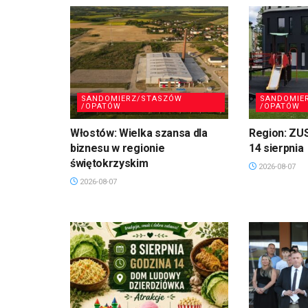
SANDOMIERZ/STASZÓW
SANDOMIE
/OPATÓW
/OPATÓW
Włostów: Wielka szansa dla
Region: ZU
biznesu w regionie
14 sierpnia
świętokrzyskim
2026-08-07
2026-08-07