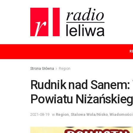
R
Strona Główna
Region
Rudnik nad Sanem: 
Powiatu Niżańskie
2021-08-19
w
Region
,
Stalowa Wola/Nisko
,
Wiadomości