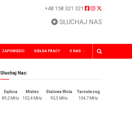
+48 158 321 321
SŁUCHAJ NAS
ZAPOWIEDZI
GIEŁDA PRACY
O NAS
Słuchaj Nas:
Dębica
Mielec
Stalowa Wola
Tarnobrzeg
89,2 MHz
102,4 MHz
93,5 MHz
104,7 MHz