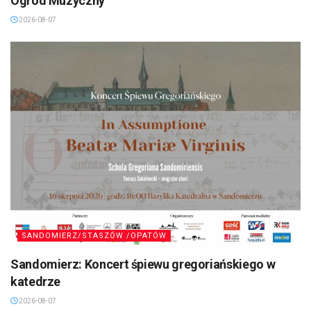
Ogród Muzyczny”
2026-08-07
SANDOMIERZ/STASZÓW /OPATÓW
Sandomierz: Koncert śpiewu gregoriańskiego w
katedrze
2026-08-07