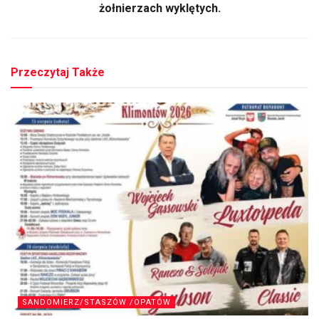
żołnierzach wyklętych.
Przeczytaj Także
SANDOMIERZ/STASZÓW /OPATÓW