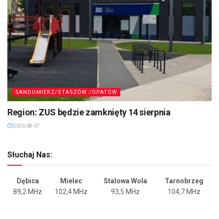
SANDOMIERZ/STASZÓW /OPATÓW
Region: ZUS będzie zamknięty 14 sierpnia
2026-08-07
Słuchaj Nas:
Dębica
Mielec
Stalowa Wola
Tarnobrzeg
89,2 MHz
102,4 MHz
93,5 MHz
104,7 MHz