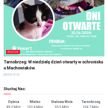
REGION
Tarnobrzeg: W niedzielę dzień otwarty w schronisku
u Machowiaków.
2024-07-02
Słuchaj Nas:
Dębica
Mielec
Stalowa Wola
Tarnobrzeg
89,2 MHz
102,4 MHz
93,5 MHz
104,7 MHz