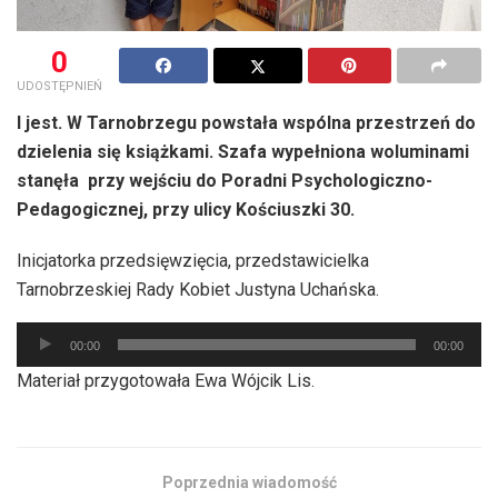
0
UDOSTĘPNIEŃ
I jest. W Tarnobrzegu powstała wspólna przestrzeń do
dzielenia się książkami. Szafa wypełniona woluminami
stanęła przy wejściu do Poradni Psychologiczno-
Pedagogicznej, przy ulicy Kościuszki 30.
Inicjatorka przedsięwzięcia, przedstawicielka
Tarnobrzeskiej Rady Kobiet Justyna Uchańska.
Odtwarzacz
00:00
00:00
plików
Materiał przygotowała Ewa Wójcik Lis.
dźwiękowych
Poprzednia wiadomość