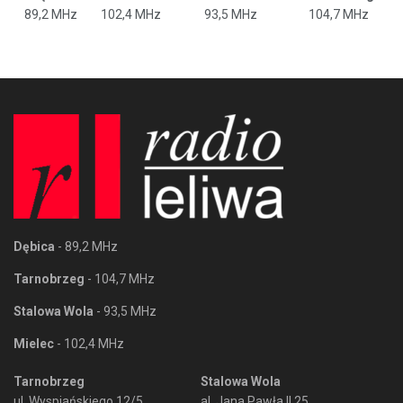
89,2 MHz
102,4 MHz
93,5 MHz
104,7 MHz
Dębica
- 89,2 MHz
Tarnobrzeg
- 104,7 MHz
Stalowa Wola
- 93,5 MHz
Mielec
- 102,4 MHz
Tarnobrzeg
Stalowa Wola
ul. Wyspiańskiego 12/5
al. Jana Pawła II 25