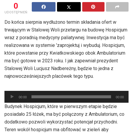
0
UDOSTĘPNIEŃ
Do końca sierpnia wydłużono termin składania ofert w
trwającym w Stalowej Woli przetargu na budowę Hospicjum
wraz z poradnią medycyny paliatywnej. Inwestycja ma być
realizowana w systemie 'zaprojektuj i wybuduj. Hospicjum,
które powstanie przy Kwiatkowskiego obok Ambulatorium
ma być gotowe w 2023 roku. I jak zapewniał prezydent
Stalowej Woli Lucjusz Nadbereżny, będzie to jedna z
najnowocześniejszych placówek tego typu.
Odtwarzacz
plików
00:00
00:00
dźwiękowych
Budynek Hospicjum, które w pierwszym etapie będzie
posiadało 25 łóżek, ma być połączony z Ambulatorium, co
dodatkowo pozwoli wykorzystać potencjał przychodni.
Teren wokół hospicjum ma obfitować w zieleń aby