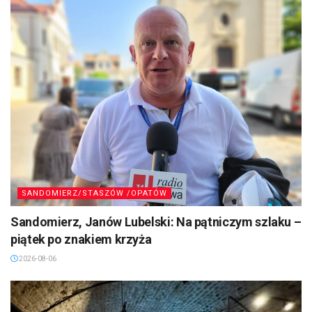
SANDOMIERZ/STASZÓW /OPATÓW
Sandomierz, Janów Lubelski: Na pątniczym szlaku –
piątek po znakiem krzyża
2026-08-06