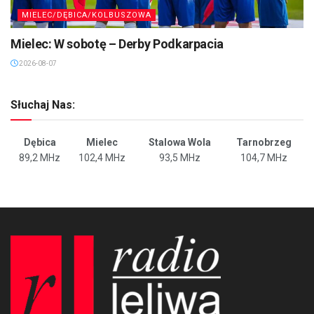
MIELEC/DĘBICA/KOLBUSZOWA
Mielec: W sobotę – Derby Podkarpacia
2026-08-07
Słuchaj Nas:
Dębica
Mielec
Stalowa Wola
Tarnobrzeg
89,2 MHz
102,4 MHz
93,5 MHz
104,7 MHz