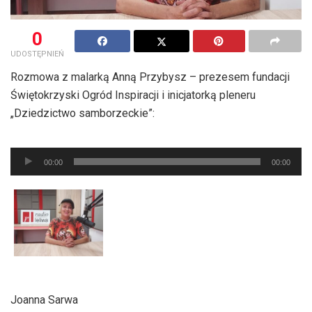
0
UDOSTĘPNIEŃ
Rozmowa z malarką Anną Przybysz – prezesem fundacji
Świętokrzyski Ogród Inspiracji i inicjatorką pleneru
„Dziedzictwo samborzeckie”:
Odtwarzacz
plików
00:00
00:00
dźwiękowych
Joanna Sarwa