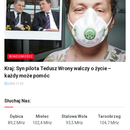
WIADOMOŚCI
Kraj: Syn pilota Tedusz Wrony walczy o życie –
każdy może pomóc
2024-11-22
Słuchaj Nas:
Dębica
Mielec
Stalowa Wola
Tarnobrzeg
89,2 MHz
102,4 MHz
93,5 MHz
104,7 MHz