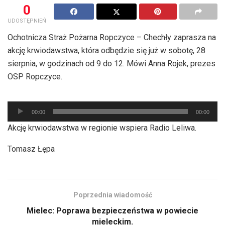
0
UDOSTĘPNIEŃ
Ochotnicza Straż Pożarna Ropczyce – Chechły zaprasza na
akcję krwiodawstwa, która odbędzie się już w sobotę, 28
sierpnia, w godzinach od 9 do 12. Mówi Anna Rojek, prezes
OSP Ropczyce.
Odtwarzacz
00:00
00:00
plików
Akcję krwiodawstwa w regionie wspiera Radio Leliwa.
dźwiękowych
Tomasz Łępa
Poprzednia wiadomość
Mielec: Poprawa bezpieczeństwa w powiecie
mieleckim.