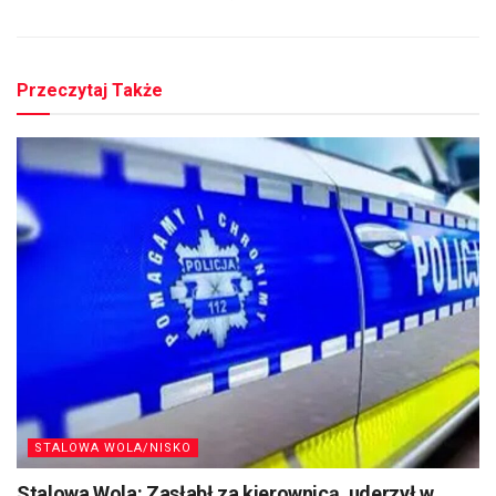
Przeczytaj Także
STALOWA WOLA/NISKO
Stalowa Wola: Zasłabł za kierownicą, uderzył w