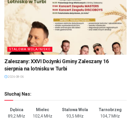
STALOWA WOLA/NISKO
Zaleszany: XXVI Dożynki Gminy Zaleszany 16
sierpnia na lotnisku w Turbi
2026-08-06
Słuchaj Nas:
Dębica
Mielec
Stalowa Wola
Tarnobrzeg
89,2 MHz
102,4 MHz
93,5 MHz
104,7 MHz