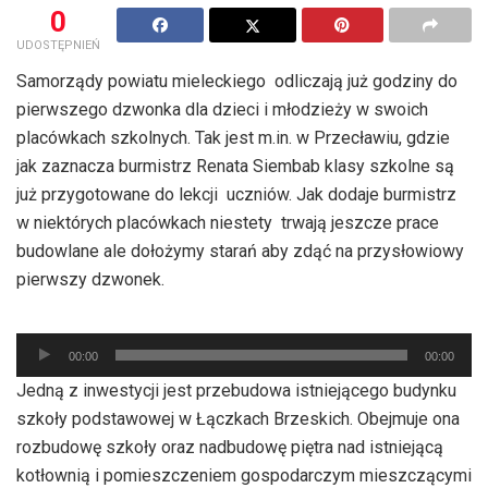
0
UDOSTĘPNIEŃ
Samorządy powiatu mieleckiego odliczają już godziny do
pierwszego dzwonka dla dzieci i młodzieży w swoich
placówkach szkolnych. Tak jest m.in. w Przecławiu, gdzie
jak zaznacza burmistrz Renata Siembab klasy szkolne są
już przygotowane do lekcji uczniów. Jak dodaje burmistrz
w niektórych placówkach niestety trwają jeszcze prace
budowlane ale dołożymy starań aby zdąć na przysłowiowy
pierwszy dzwonek.
Odtwarzacz
00:00
00:00
plików
Jedną z inwestycji jest przebudowa istniejącego budynku
dźwiękowych
szkoły podstawowej w Łączkach Brzeskich. Obejmuje ona
rozbudowę szkoły oraz nadbudowę piętra nad istniejącą
kotłownią i pomieszczeniem gospodarczym mieszczącymi