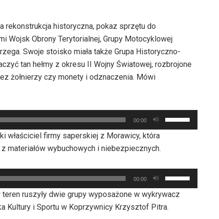
a rekonstrukcja historyczna, pokaz sprzętu do
ymi Wojsk Obrony Terytorialnej, Grupy Motocyklowej
brzega. Swoje stoisko miała także Grupa Historyczno-
aczyć tan hełmy z okresu II Wojny Światowej, rozbrojone
ez żołnierzy czy monety i odznaczenia. Mówi
Używaj
00:00
strzałek
i właściciel firmy saperskiej z Morawicy, która
do
u z materiałów wybuchowych i niebezpiecznych.
góry
oraz
Używaj
do
00:00
strzałek
dołu
w teren ruszyły dwie grupy wyposażone w wykrywacz
do
aby
 Kultury i Sportu w Koprzywnicy Krzysztof Pitra.
góry
zwiększyć