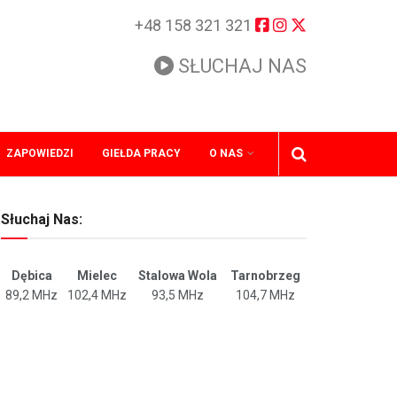
+48 158 321 321
SŁUCHAJ NAS
ZAPOWIEDZI
GIEŁDA PRACY
O NAS
Słuchaj Nas:
Dębica
Mielec
Stalowa Wola
Tarnobrzeg
89,2 MHz
102,4 MHz
93,5 MHz
104,7 MHz