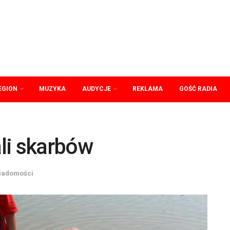
EGION
MUZYKA
AUDYCJE
REKLAMA
GOŚĆ RADIA
li skarbów
iadomości