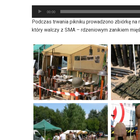
Odtwarzacz
00:00
plików
Podczas trwania pikniku prowadzono zbiórkę na 
dźwiękowych
który walczy z SMA – rdzeniowym zanikiem mięś