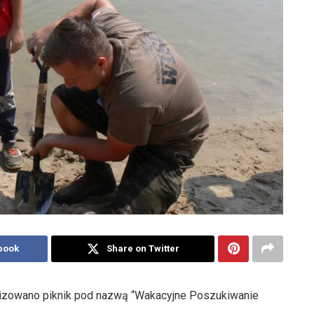
book
Share on Twitter
izowano piknik pod nazwą “Wakacyjne Poszukiwanie