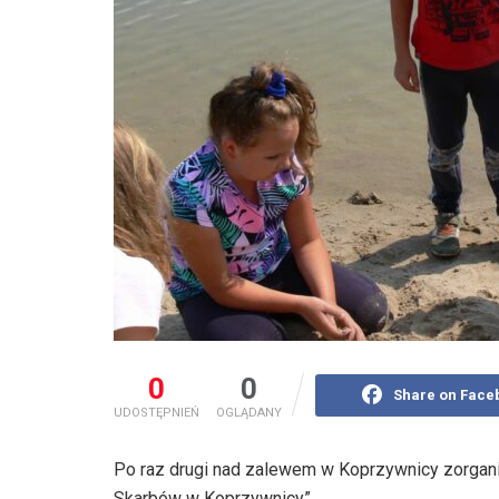
0
0
Share on Face
UDOSTĘPNIEŃ
OGLĄDANY
Po raz drugi nad zalewem w Koprzywnicy zorgan
Skarbów w Koprzywnicy”.