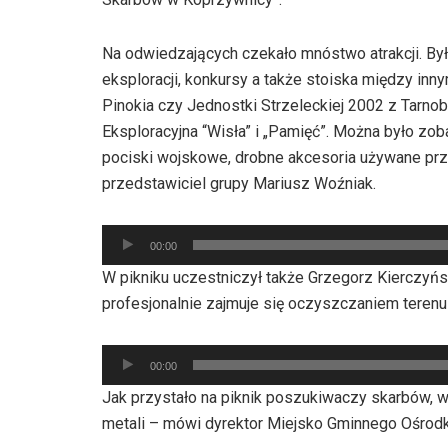
Na odwiedzających czekało mnóstwo atrakcji. Był
eksploracji, konkursy a także stoiska między inn
Pinokia czy Jednostki Strzeleckiej 2002 z Tarno
Eksploracyjna “Wisła” i „Pamięć”. Można było zob
pociski wojskowe, drobne akcesoria używane prz
przedstawiciel grupy Mariusz Woźniak.
Odtwarzacz
00:00
plików
W pikniku uczestniczył także Grzegorz Kierczyńsk
dźwiękowych
profesjonalnie zajmuje się oczyszczaniem teren
Odtwarzacz
00:00
plików
Jak przystało na piknik poszukiwaczy skarbów, 
dźwiękowych
metali – mówi dyrektor Miejsko Gminnego Ośrodka