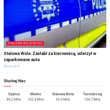
STALOWA WOLA/NISKO
Stalowa Wola: Zasłabł za kierownicą, uderzył w
zaparkowane auta
2026-08-07
Słuchaj Nas:
Dębica
Mielec
Stalowa Wola
Tarnobrzeg
89,2 MHz
102,4 MHz
93,5 MHz
104,7 MHz