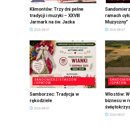
Klimontów: Trzy dni pełne
Sandomierz
tradycji i muzyki – XXVIII
ramach cykl
Jarmark na św. Jacka
Muzyczny”
2026-08-07
2026-08-07
SANDOMIERZ/STASZÓW
SANDOMIE
/OPATÓW
/OPATÓW
Samborzec: Tradycja w
Włostów: Wi
rękodziele
biznesu w r
świętokrzy
2026-08-07
2026-08-07