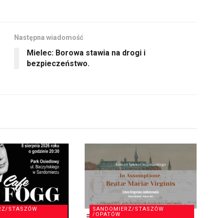
dołu
zmniejszyć
aby
głośność.
zwiększyć
Następna wiadomość
lub
Mielec: Borowa stawia na drogi i
zmniejszyć
bezpieczeństwo.
głośność.
RZ/STASZÓW
SANDOMIERZ/STASZÓW
/OPATÓW