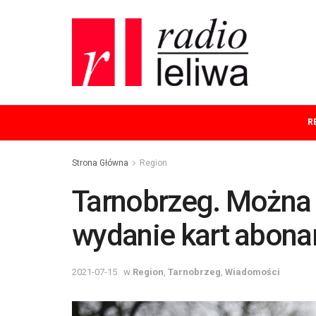
R
Strona Główna
Region
Tarnobrzeg. Można 
wydanie kart abon
2021-07-15
w
Region
,
Tarnobrzeg
,
Wiadomości