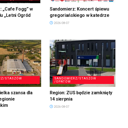
: „Cafe Fogg” w
Sandomierz: Koncert śpiewu
u „Letni Ogród
gregoriańskiego w katedrze
2026-08-07
RZ/STASZÓW
SANDOMIERZ/STASZÓW
/OPATÓW
elka szansa dla
Region: ZUS będzie zamknięty
egionie
14 sierpnia
skim
2026-08-07