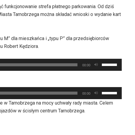
 funkcjonowanie strefa płatnego parkowania. Od dziś
Miasta Tarnobrzega można składać wnioski o wydanie kart
pu M” dla mieszkańca i „typu P” dla przedsiębiorców
u Robert Kędziora.
Używaj
00:00
strzałek
do
góry
Używaj
oraz
00:00
strzałek
do
e w Tarnobrzega na mocy uchwały rady miasta. Celem
do
dołu
pojazdów w ścisłym centrum Tarnobrzega.
góry
aby
oraz
zwiększyć
do
lub