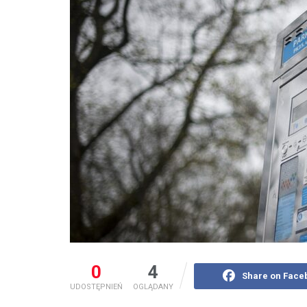
0
4
Share on Face
UDOSTĘPNIEŃ
OGLĄDANY