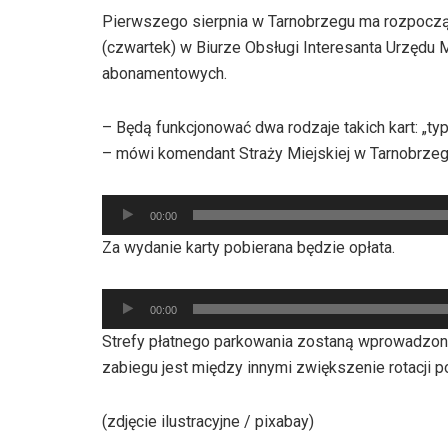
Pierwszego sierpnia w Tarnobrzegu ma rozpocząć
(czwartek) w Biurze Obsługi Interesanta Urzędu 
abonamentowych.
– Będą funkcjonować dwa rodzaje takich kart: „ty
– mówi komendant Straży Miejskiej w Tarnobrzeg
Odtwarzacz
00:00
plików
Za wydanie karty pobierana będzie opłata.
dźwiękowych
Odtwarzacz
00:00
plików
Strefy płatnego parkowania zostaną wprowadzon
dźwiękowych
zabiegu jest między innymi zwiększenie rotacji 
(zdjęcie ilustracyjne / pixabay)