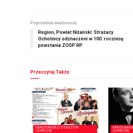
Poprzednia wiadomość
Region, Powiat Niżański: Strażacy
Ochotnicy odznaczeni w 100. rocznicę
powstania ZOSP RP
Przeczytaj Także
SANDOMIERZ/STASZÓW
SANDOMIE
/OPATÓW
/OPATÓW