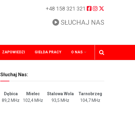
+48 158 321 321
SŁUCHAJ NAS
ZAPOWIEDZI
GIEŁDA PRACY
O NAS
Słuchaj Nas:
Dębica
Mielec
Stalowa Wola
Tarnobrzeg
89,2 MHz
102,4 MHz
93,5 MHz
104,7 MHz