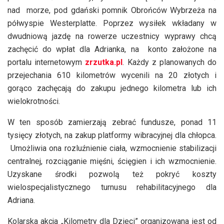
nad morze, pod gdański pomnik Obrońców Wybrzeża na
półwyspie Westerplatte. Poprzez wysiłek wkładany w
dwudniową jazdę na rowerze uczestnicy wyprawy chcą
zachęcić do wpłat dla Adrianka, na konto założone na
portalu internetowym
zrzutka.pl
. Każdy z planowanych do
przejechania 610 kilometrów wycenili na 20 złotych i
gorąco zachęcają do zakupu jednego kilometra lub ich
wielokrotności.
W ten sposób zamierzają zebrać fundusze, ponad 11
tysięcy złotych, na zakup platformy wibracyjnej dla chłopca.
Umożliwia ona rozluźnienie ciała, wzmocnienie stabilizacji
centralnej, rozciąganie mięśni, ścięgien i ich wzmocnienie.
Uzyskane środki pozwolą też pokryć koszty
wielospecjalistycznego turnusu rehabilitacyjnego dla
Adriana.
Kolarska akcja „Kilometry dla Dzieci” organizowana jest od