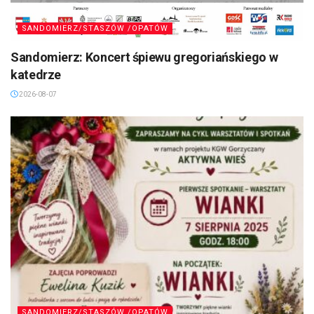
SANDOMIERZ/STASZÓW /OPATÓW
Sandomierz: Koncert śpiewu gregoriańskiego w
katedrze
2026-08-07
SANDOMIERZ/STASZÓW /OPATÓW