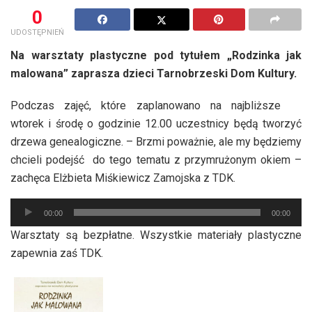
0
UDOSTĘPNIEŃ
Na warsztaty plastyczne pod tytułem „Rodzinka jak
malowana” zaprasza dzieci Tarnobrzeski Dom Kultury.
Podczas zajęć, które zaplanowano na najbliższe
wtorek i środę o godzinie 12.00 uczestnicy będą tworzyć
drzewa genealogiczne. – Brzmi poważnie, ale my będziemy
chcieli podejść do tego tematu z przymrużonym okiem –
zachęca Elżbieta Miśkiewicz Zamojska z TDK.
Odtwarzacz
00:00
00:00
plików
Warsztaty są bezpłatne. Wszystkie materiały plastyczne
dźwiękowych
zapewnia zaś TDK.