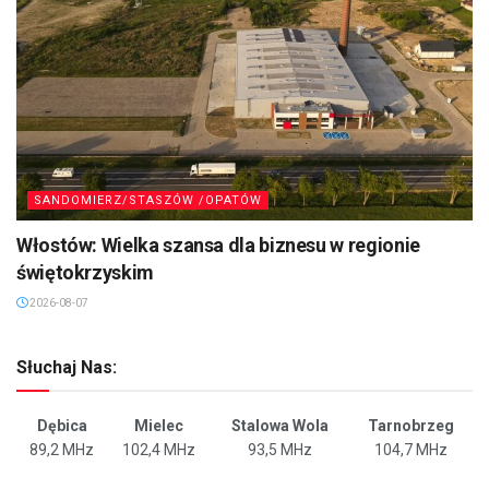
SANDOMIERZ/STASZÓW /OPATÓW
Włostów: Wielka szansa dla biznesu w regionie
świętokrzyskim
2026-08-07
Słuchaj Nas:
Dębica
Mielec
Stalowa Wola
Tarnobrzeg
89,2 MHz
102,4 MHz
93,5 MHz
104,7 MHz