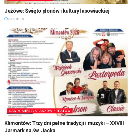
Jeżówe: Święto plonów i kultury lasowiackiej
2026-08-08
SANDOMIERZ/STASZÓW /OPATÓW
Klimontów: Trzy dni pełne tradycji i muzyki – XXVIII
Jarmark na św. Jacka