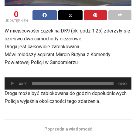
0
UDOSTĘPNIEŃ
W miejscowości Łążek na DK9 (ok. godz 1.25) zderzyły się
czołowo dwa samochody ciężarowe.
Droga jest całkowicie zablokowana.
Mówi młodszy aspirant Marcin Rutyna z Komendy
Powiatowej Policji w Sandomierzu:
Odtwarzacz
00:00
00:00
plików
Droga może być zablokowana do godzin dopołudniowych.
dźwiękowych
Policja wyjaśnia okoliczności tego zdarzenia.
Poprzednia wiadomość