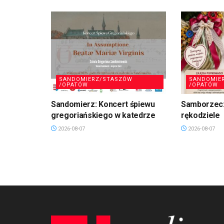
SANDOMIERZ/STASZÓW
SANDOMIE
/OPATÓW
/OPATÓW
Sandomierz: Koncert śpiewu
Samborzec:
gregoriańskiego w katedrze
rękodziele
2026-08-07
2026-08-07