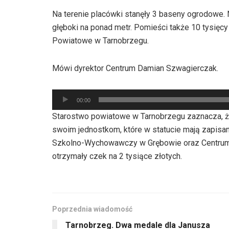
Na terenie placówki stanęły 3 baseny ogrodowe. N
głęboki na ponad metr. Pomieści także 10 tysięcy
Powiatowe w Tarnobrzegu.
Mówi dyrektor Centrum Damian Szwagierczak.
Odtwarzacz
00:00
plików
Starostwo powiatowe w Tarnobrzegu zaznacza, że
dźwiękowych
swoim jednostkom, które w statucie mają zapisa
Szkolno-Wychowawczy w Grębowie oraz Centrum 
otrzymały czek na 2 tysiące złotych.
Poprzednia wiadomość
Tarnobrzeg. Dwa medale dla Janusza