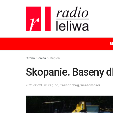
R
Strona Główna
Region
Skopanie. Baseny d
2021-06-23
w
Region
,
Tarnobrzeg
,
Wiadomości