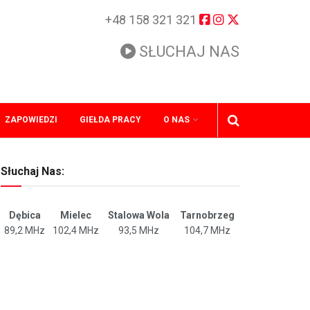
+48 158 321 321
SŁUCHAJ NAS
ZAPOWIEDZI
GIEŁDA PRACY
O NAS
Słuchaj Nas:
Dębica
Mielec
Stalowa Wola
Tarnobrzeg
89,2 MHz
102,4 MHz
93,5 MHz
104,7 MHz