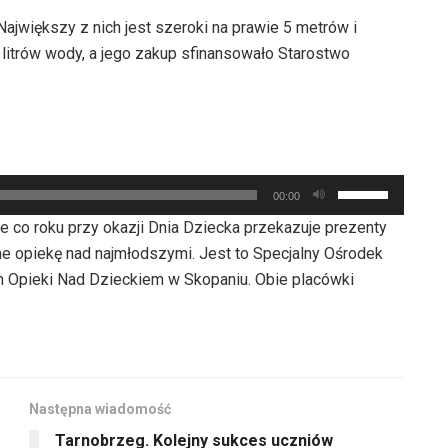
ajwiększy z nich jest szeroki na prawie 5 metrów i
 litrów wody, a jego zakup sfinansowało Starostwo
Używaj
00:00
strzałek
 co roku przy okazji Dnia Dziecka przekazuje prezenty
do
ne opiekę nad najmłodszymi. Jest to Specjalny Ośrodek
góry
Opieki Nad Dzieckiem w Skopaniu. Obie placówki
oraz
do
dołu
aby
zwiększyć
Następna wiadomość
lub
Tarnobrzeg. Kolejny sukces uczniów
zmniejszyć