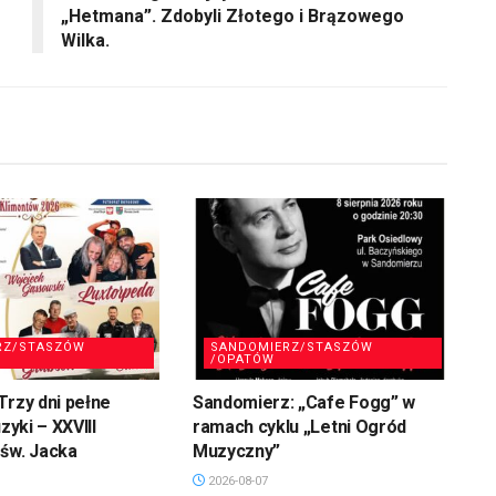
„Hetmana”. Zdobyli Złotego i Brązowego
głośność.
Wilka.
RZ/STASZÓW
SANDOMIERZ/STASZÓW
/OPATÓW
Trzy dni pełne
Sandomierz: „Cafe Fogg” w
uzyki – XXVIII
ramach cyklu „Letni Ogród
św. Jacka
Muzyczny”
2026-08-07