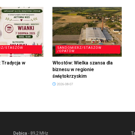
RZ/STASZÓW
SANDOMIERZ/STASZÓW
/OPATÓW
 Tradycja w
Włostów: Wielka szansa dla
biznesu w regionie
świętokrzyskim
2026-08-07
Dębica
- 89,2 MHz
T