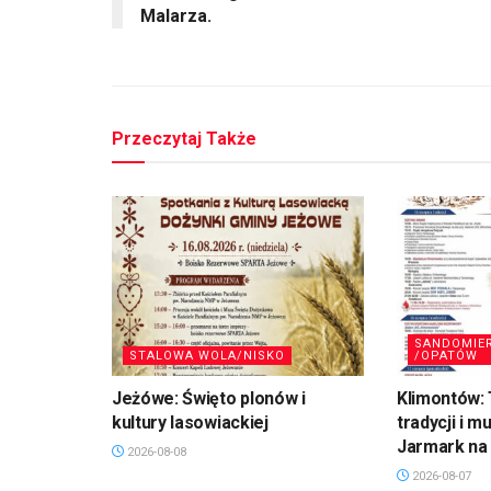
Malarza.
Przeczytaj Także
SANDOMIE
STALOWA WOLA/NISKO
/OPATÓW
Jeżówe: Święto plonów i
Klimontów: 
kultury lasowiackiej
tradycji i m
Jarmark na 
2026-08-08
2026-08-07