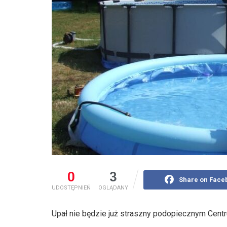
0
3
Share on Face
UDOSTĘPNIEŃ
OGLĄDANY
Upał nie będzie już straszny podopiecznym Cent