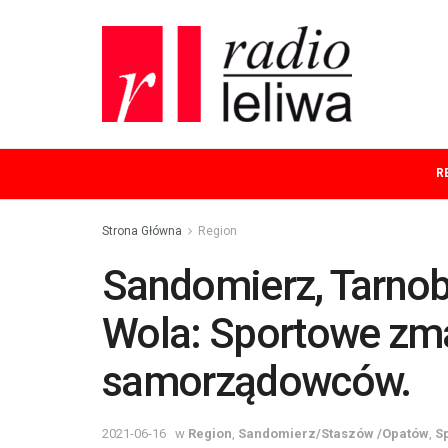
R
Strona Główna
Region
Sandomierz, Tarnob
Wola: Sportowe zm
samorządowców.
2021-06-16
w
Region
,
Sandomierz/Staszów /Opatów
,
S