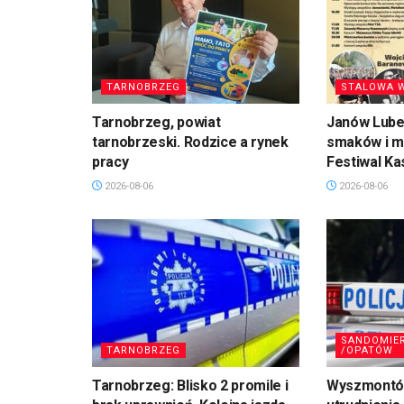
TARNOBRZEG
STALOWA 
Tarnobrzeg, powiat
Janów Lubel
tarnobrzeski. Rodzice a rynek
smaków i mu
pracy
Festiwal Ka
2026-08-06
2026-08-06
SANDOMIE
TARNOBRZEG
/OPATÓW
Tarnobrzeg: Blisko 2 promile i
Wyszmontó