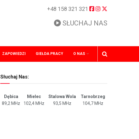
+48 158 321 321
SŁUCHAJ NAS
ZAPOWIEDZI
GIEŁDA PRACY
O NAS
Słuchaj Nas:
Dębica
Mielec
Stalowa Wola
Tarnobrzeg
89,2 MHz
102,4 MHz
93,5 MHz
104,7 MHz