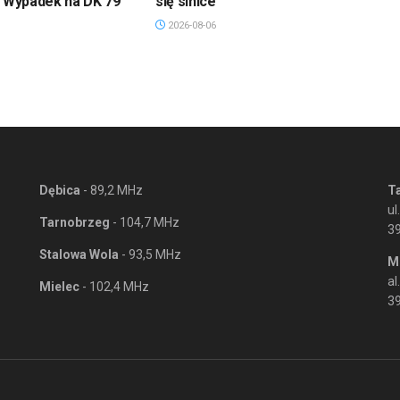
. Wypadek na DK 79
się sinice
2026-08-06
Dębica
- 89,2 MHz
T
ul
Tarnobrzeg
- 104,7 MHz
3
Stalowa Wola
- 93,5 MHz
M
al
Mielec
- 102,4 MHz
39