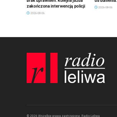
brak uprawnień. Kolejna jazda
utrudnienia
zakończona interwencją policji
2026-08-06
2026-08-06
© 2026 Wszelkie prawa zastrzeżone. Radio Leliwa