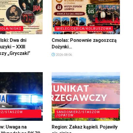
WOLA/NISKO
MIELEC/DĘBICA/KOLBUSZOWA
ski: Dwa dni
Cmolas: Ponownie zagoszczą
zyki – XXIII
Dożynki…
szy „Gryczaki”
2026-08-06
RZ/STASZÓW
SANDOMIERZ/STASZÓW
/OPATÓW
w: Uwaga na
Region: Zakaz kąpieli. Pojawiły