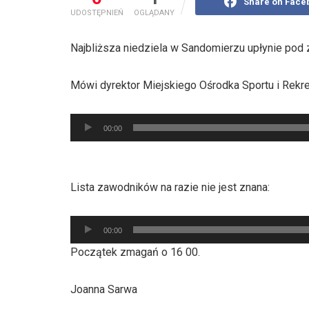
Share on Face
UDOSTĘPNIEŃ
OGLĄDANY
Najbliższa niedziela w Sandomierzu upłynie po
Mówi dyrektor Miejskiego Ośrodka Sportu i Rekre
Odtwarzacz
00:00
plików
dźwiękowych
Lista zawodników na razie nie jest znana:
Odtwarzacz
00:00
plików
Początek zmagań o 16 00.
dźwiękowych
Joanna Sarwa