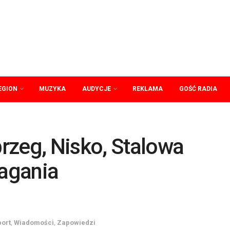
EGION
MUZYKA
AUDYCJE
REKLAMA
GOŚĆ RADIA
rzeg, Nisko, Stalowa
agania
port
,
Wiadomości
,
Zapowiedzi