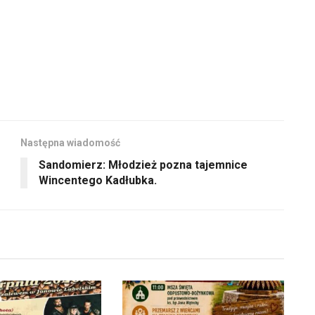
do
głośność.
dołu
aby
zwiększyć
lub
zmniejszyć
głośność.
Następna wiadomość
Sandomierz: Młodzież pozna tajemnice
Wincentego Kadłubka.