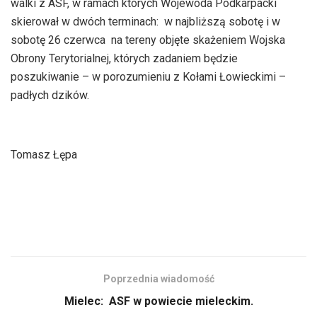
walki z ASF, w ramach których Wojewoda Podkarpacki
skierował w dwóch terminach: w najbliższą sobotę i w
sobotę 26 czerwca na tereny objęte skażeniem Wojska
Obrony Terytorialnej, których zadaniem będzie
poszukiwanie – w porozumieniu z Kołami Łowieckimi –
padłych dzików.
Tomasz Łępa
Poprzednia wiadomość
Mielec: ASF w powiecie mieleckim.