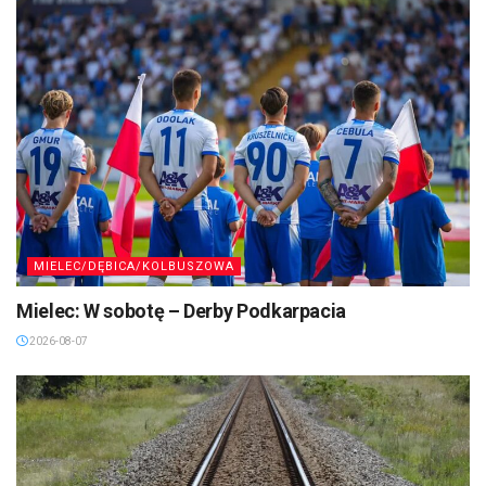
MIELEC/DĘBICA/KOLBUSZOWA
Mielec: W sobotę – Derby Podkarpacia
2026-08-07