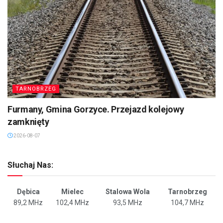
TARNOBRZEG
Furmany, Gmina Gorzyce. Przejazd kolejowy
zamknięty
2026-08-07
Słuchaj Nas:
Dębica
Mielec
Stalowa Wola
Tarnobrzeg
89,2 MHz
102,4 MHz
93,5 MHz
104,7 MHz