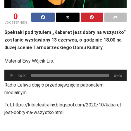
0
UDOSTĘPNIEŃ
Spektakl pod tytułem „Kabaret jest dobry na wszystko”
zostanie wystawiony 13 czerwca, o godzinie 18.00 na
dużej scenie Tarnobrzeskiego Domu Kultury.
Materiał Ewy Wójcik Lis.
Odtwarzacz
00:00
00:00
plików
Radio Leliwa objęło przedsięwzięcie patronatem
dźwiękowych
medialnym.
Fot. https://kibicteatralny.blogspot.com/2020/10/kabaret-
jest-dobry-na-wszystko.html