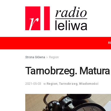
R
Strona Główna
Region
Tarnobrzeg. Matura
2021-05-03
w
Region
,
Tarnobrzeg
,
Wiadomości