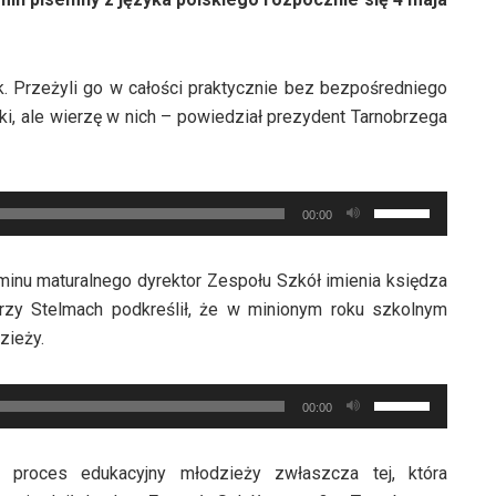
k. Przeżyli go w całości praktycznie bez bezpośredniego
ki, ale wierzę w nich – powiedział prezydent Tarnobrzega
Używaj
00:00
strzałek
do
inu maturalnego dyrektor Zespołu Szkół imienia księdza
góry
erzy Stelmach podkreślił, że w minionym roku szkolnym
oraz
zieży.
do
dołu
Używaj
aby
00:00
strzałek
zwiększyć
do
lub
 proces edukacyjny młodzieży zwłaszcza tej, która
góry
zmniejszyć