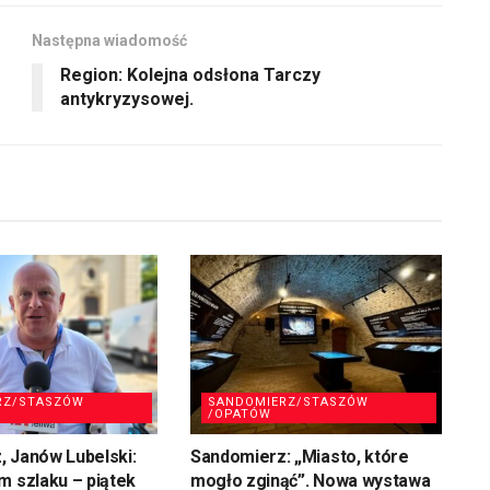
zmniejszyć
Następna wiadomość
głośność.
Region: Kolejna odsłona Tarczy
antykryzysowej.
RZ/STASZÓW
SANDOMIERZ/STASZÓW
/OPATÓW
 Janów Lubelski:
Sandomierz: „Miasto, które
m szlaku – piątek
mogło zginąć”. Nowa wystawa