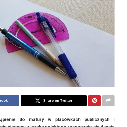
book
Share on Twitter
tąpienie do matury w placówkach publicznych i
min pisemny z języka polskiego rozpocznie się 4 maja