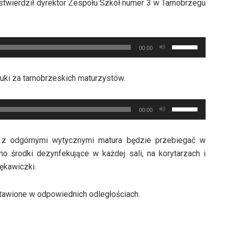
twierdził dyrektor Zespołu Szkół numer 3 w Tarnobrzegu
oraz
głośność.
do
dołu
Używaj
aby
00:00
strzałek
zwiększyć
do
lub
uki za tarnobrzeskich maturzystów.
góry
zmniejszyć
oraz
głośność.
Używaj
do
00:00
strzałek
dołu
do
aby
e z odgórnymi wytycznymi matura będzie przebiegać w
góry
zwiększyć
o środki dezynfekujące w każdej sali, na korytarzach i
oraz
lub
rękawiczki.
do
zmniejszyć
dołu
głośność.
stawione w odpowiednich odległościach.
aby
zwiększyć
lub