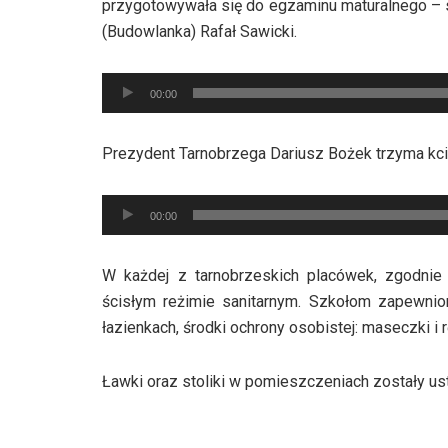
przygotowywała się do egzaminu maturalnego – s
(Budowlanka) Rafał Sawicki.
Odtwarzacz
00:00
plików
dźwiękowych
Prezydent Tarnobrzega Dariusz Bożek trzyma kci
Odtwarzacz
00:00
plików
dźwiękowych
W każdej z tarnobrzeskich placówek, zgodni
ścisłym reżimie sanitarnym. Szkołom zapewnion
łazienkach, środki ochrony osobistej: maseczki i 
Ławki oraz stoliki w pomieszczeniach zostały u