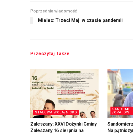
Poprzednia wiadomość
Mielec: Trzeci Maj w czasie pandemii
Przeczytaj Także
SANDOMIE
STALOWA WOLA/NISKO
/OPATÓW
Zaleszany: XXVI Dożynki Gminy
Sandomierz,
Zaleszany 16 sierpnia na
Na pątniczy