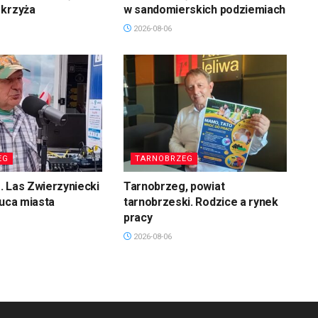
 krzyża
w sandomierskich podziemiach
2026-08-06
EG
TARNOBRZEG
 Las Zwierzyniecki
Tarnobrzeg, powiat
łuca miasta
tarnobrzeski. Rodzice a rynek
pracy
2026-08-06