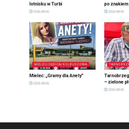
lotnisku w Turbi
po znakiem
2026-08-06
2026-08-06
MIELEC/DĘBICA/KOLBUSZOWA
TARNOBRZ
Mielec: „Gramy dla Anety”
Tarnobrzeg.
– zielone p
2026-08-06
2026-08-06