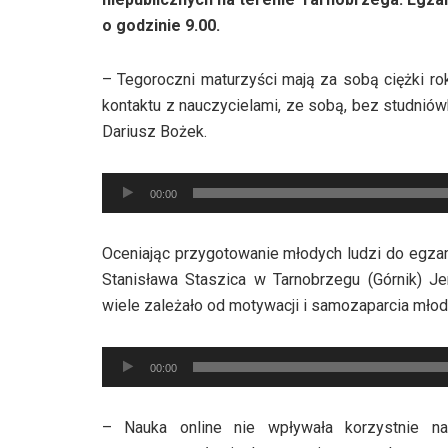
o godzinie 9.00.
– Tegoroczni maturzyści mają za sobą ciężki ro
kontaktu z nauczycielami, ze sobą, bez studniów
Dariusz Bożek.
Odtwarzacz
00:00
plików
dźwiękowych
Oceniając przygotowanie młodych ludzi do egzam
Stanisława Staszica w Tarnobrzegu (Górnik) J
wiele zależało od motywacji i samozaparcia młod
Odtwarzacz
00:00
plików
dźwiękowych
– Nauka online nie wpływała korzystnie na