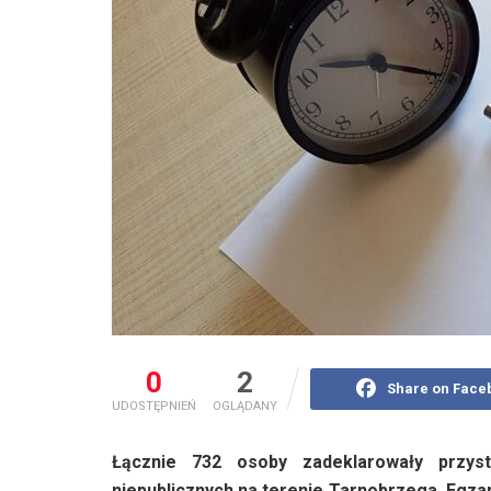
0
2
Share on Face
UDOSTĘPNIEŃ
OGLĄDANY
Łącznie 732 osoby zadeklarowały przys
niepublicznych na terenie Tarnobrzega. Egza