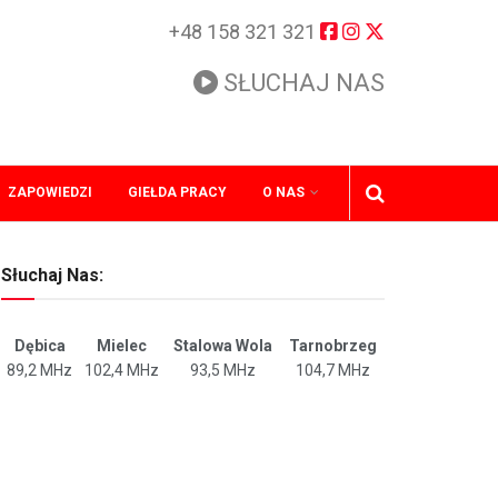
+48 158 321 321
SŁUCHAJ NAS
ZAPOWIEDZI
GIEŁDA PRACY
O NAS
Słuchaj Nas:
Dębica
Mielec
Stalowa Wola
Tarnobrzeg
89,2 MHz
102,4 MHz
93,5 MHz
104,7 MHz