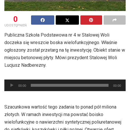
0
UDOSTĘPNIEŃ
Publiczna Szkoła Podstawowa nr 4 w Stalowej Woli
doczeka się wreszcie boska wielofunkcyjnego. Właśnie
ogłoszony został przetarg na tę inwestycję. Obiekt stanie w
miejscu betonowej płyty. Mówi prezydent Stalowej Woli
Lucjusz Nadberezny.
Odtwarzacz
00:00
00:00
plików
dźwiękowych
Szacunkowa wartość tego zadania to ponad pół miliona
złotych. W ramach inwestycji ma powstać boisko
wielofunkcyjne o nawierzchni syntetycznej poliuretanowej
do siatkówki, koszykówki i piłki nożnej. Otwarcie ofert