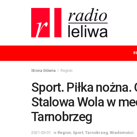
R
Strona Główna
Region
Sport. Piłka nożna. 
Stalowa Wola w mec
Tarnobrzeg
2021-05-01
w
Region
,
Sport
,
Tarnobrzeg
,
Wiadomości