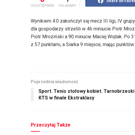
Share on Face
UDOSTĘPNIEŃ
OGLĄDANY
Wynikiem 4:0 zakończył się mecz III ligi, IV gru
dla gospodarzy strzelili w 46 miniucie Piotr Mro
Piotr Mroziński a 90 minucie Maciej Wojtak. Po 3
z 57 punktami, a Siarka 9 miejsce, mając punktów
Poprzednia wiadomość
Sport. Tenis stołowy kobiet. Tarnobrzeski
KTS w finale Ekstraklasy
Przeczytaj Także