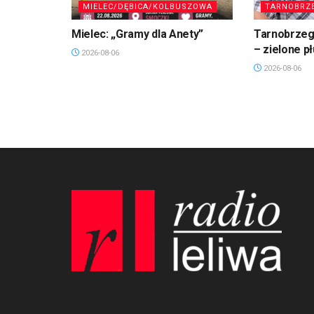
MIELEC/DĘBICA/KOLBUSZOWA
TARNOBRZ
Mielec: „Gramy dla Anety”
Tarnobrzeg.
– zielone p
2026-08-06
2026-08-06