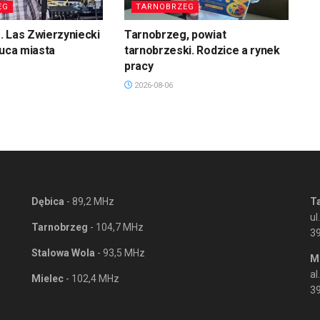
EG
TARNOBRZEG
 Las Zwierzyniecki
Tarnobrzeg, powiat
łuca miasta
tarnobrzeski. Rodzice a rynek
pracy
2026-08-06
Dębica
- 89,2 MHz
T
ul
Tarnobrzeg
- 104,7 MHz
3
Stalowa Wola
- 93,5 MHz
M
al
Mielec
- 102,4 MHz
39