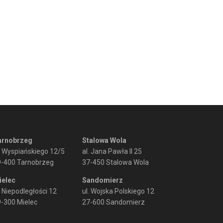
arnobrzeg
Stalowa Wola
. Wyspiańskiego 12/5
al. Jana Pawła II 25
9-400 Tarnobrzeg
37-450 Stalowa Wola
ielec
Sandomierz
. Niepodległości 12
ul. Wojska Polskiego 12
-300 Mielec
27-600 Sandomierz