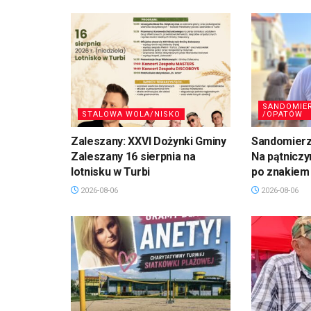
SANDOMIE
STALOWA WOLA/NISKO
/OPATÓW
Zaleszany: XXVI Dożynki Gminy
Sandomierz,
Zaleszany 16 sierpnia na
Na pątniczy
lotnisku w Turbi
po znakiem
2026-08-06
2026-08-06