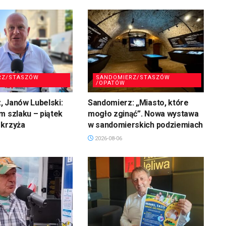
RZ/STASZÓW
SANDOMIERZ/STASZÓW
/OPATÓW
 Janów Lubelski:
Sandomierz: „Miasto, które
m szlaku – piątek
mogło zginąć”. Nowa wystawa
 krzyża
w sandomierskich podziemiach
2026-08-06