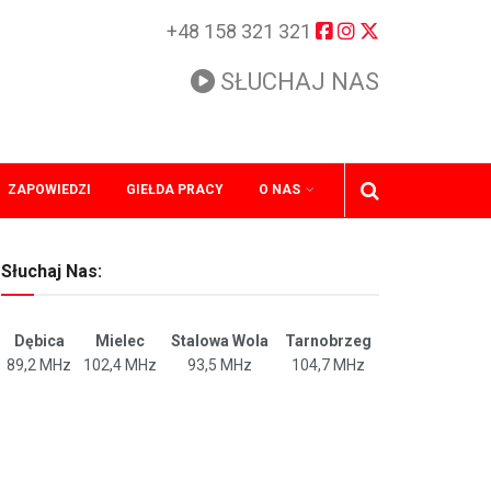
+48 158 321 321
SŁUCHAJ NAS
ZAPOWIEDZI
GIEŁDA PRACY
O NAS
Słuchaj Nas:
Dębica
Mielec
Stalowa Wola
Tarnobrzeg
89,2 MHz
102,4 MHz
93,5 MHz
104,7 MHz