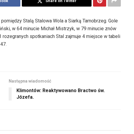
book
Share on Twitter
py pomiędzy Stalą Stalowa Wola a Siarką Tarnobrzeg. Gole
ziński, w 64 minucie Michał Mistrzyk, w 79 minucie znów
1 rozegranych spotkaniach Stal zajmuje 4 miejsce w tabeli
 47.
Następna wiadomość
Klimontów: Reaktywowano Bractwo św.
Józefa.