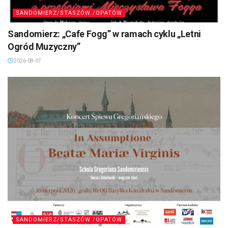
SANDOMIERZ/STASZÓW /OPATÓW
Sandomierz: „Cafe Fogg” w ramach cyklu „Letni
Ogród Muzyczny”
2026-08-07
SANDOMIERZ/STASZÓW /OPATÓW