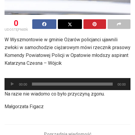
0
UDOSTĘPNIEŃ
W Wyszmontowie w gminie Ożarów policjanci ujawnili
zwłoki w samochodzie ciężarowym mówi rzecznik prasowy
Komendy Powiatowej Policji w Opatowie młodszy aspirant
Katarzyna Czesna – Wójcik
Odtwarzacz
00:00
00:00
plików
Na razie nie wiadomo co było przyczyną zgonu.
dźwiękowych
Małgorzata Figacz
Poprzednia wiadomość