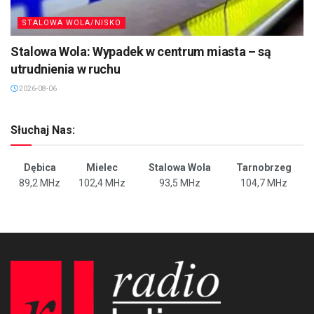
STALOWA WOLA/NISKO
Stalowa Wola: Wypadek w centrum miasta – są
utrudnienia w ruchu
2026-08-06
Słuchaj Nas:
Dębica
Mielec
Stalowa Wola
Tarnobrzeg
89,2 MHz
102,4 MHz
93,5 MHz
104,7 MHz