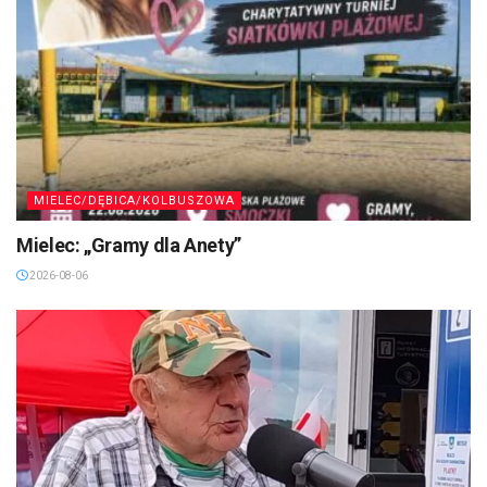
MIELEC/DĘBICA/KOLBUSZOWA
Mielec: „Gramy dla Anety”
2026-08-06