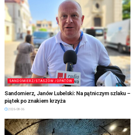
SANDOMIERZ/STASZÓW /OPATÓW
Sandomierz, Janów Lubelski: Na pątniczym szlaku –
piątek po znakiem krzyża
2026-08-06