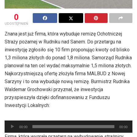
0
UDOSTĘPNIEŃ
Znana jest już firma, która wybuduje remizę Ochotniczej
Straży pożarnej w Rudniku nad Sanem. Do przetargu na
inwestycję zgłosiło się 10 firm proponując kwoty od blisko
1,3 miliona złotych do ponad 1,8 miliona. Samorząd Rudnika
planował na ten cel wydać maksymalnie 1,5 miliona złotych.
Najkorzystniejszą ofertę złożyła firma MALBUD z Nowej
Sarzyny i to ona wybuduje nową remizę. Burmistrz Rudnika
Waldemar Grochowski przyznał, że inwestycja
przyspieszyła dzięki dofinansowaniu z Funduszu
Inwestycji Lokalnych:
Odtwarzacz
00:00
00:00
plików
Firma, która wygrała przetarg na wybudowanie strażnicy