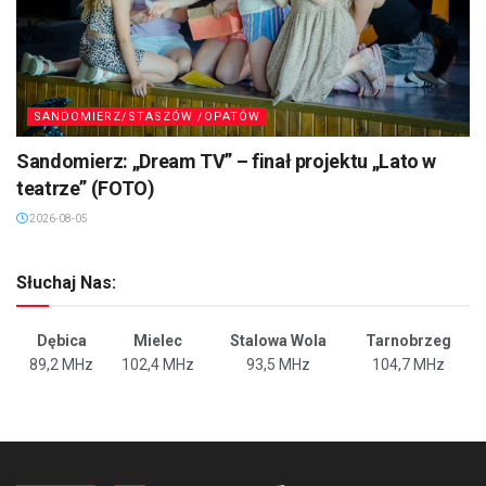
SANDOMIERZ/STASZÓW /OPATÓW
Sandomierz: „Dream TV” – finał projektu „Lato w
teatrze” (FOTO)
2026-08-05
Słuchaj Nas:
Dębica
Mielec
Stalowa Wola
Tarnobrzeg
89,2 MHz
102,4 MHz
93,5 MHz
104,7 MHz