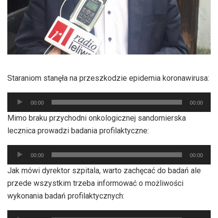
Staraniom stanęła na przeszkodzie epidemia koronawirusa:
Odtwarzacz
00:00
00:00
plików
Mimo braku przychodni onkologicznej sandomierska
dźwiękowych
lecznica prowadzi badania profilaktyczne:
Odtwarzacz
00:00
00:00
plików
Jak mówi dyrektor szpitala, warto zachęcać do badań ale
dźwiękowych
przede wszystkim trzeba informować o możliwości
wykonania badań profilaktycznych:
Odtwarzacz