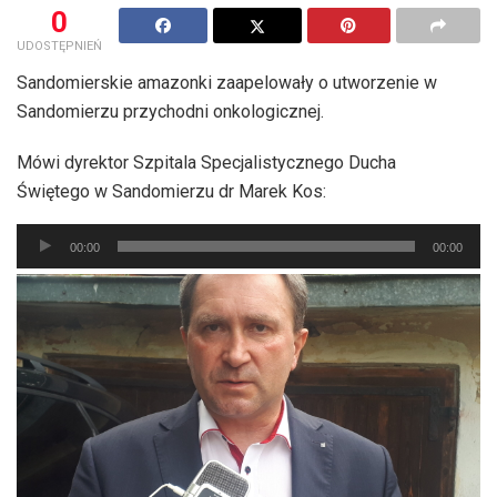
0
UDOSTĘPNIEŃ
Sandomierskie amazonki zaapelowały o utworzenie w
Sandomierzu przychodni onkologicznej.
Mówi dyrektor Szpitala Specjalistycznego Ducha
Świętego w Sandomierzu dr Marek Kos:
Odtwarzacz
00:00
00:00
plików
dźwiękowych