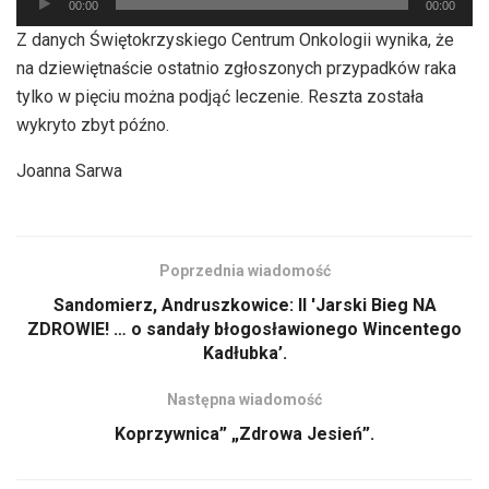
00:00
00:00
plików
Z danych Świętokrzyskiego Centrum Onkologii wynika, że
dźwiękowych
na dziewiętnaście ostatnio zgłoszonych przypadków raka
tylko w pięciu można podjąć leczenie. Reszta została
wykryto zbyt późno.
Joanna Sarwa
Poprzednia wiadomość
Sandomierz, Andruszkowice: II 'Jarski Bieg NA
ZDROWIE! … o sandały błogosławionego Wincentego
Kadłubka’.
Następna wiadomość
Koprzywnica” „Zdrowa Jesień”.