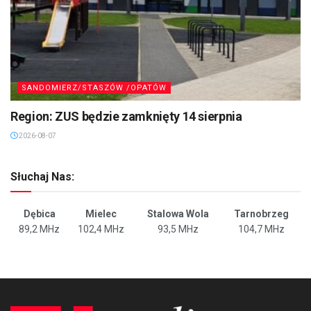
SANDOMIERZ/STASZÓW /OPATÓW
Region: ZUS będzie zamknięty 14 sierpnia
2026-08-07
Słuchaj Nas:
Dębica
Mielec
Stalowa Wola
Tarnobrzeg
89,2 MHz
102,4 MHz
93,5 MHz
104,7 MHz