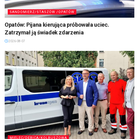
SANDOMIERZ/STASZÓW /OPATÓW
Opatów: Pijana kierująca próbowała uciec.
Zatrzymał ją świadek zdarzenia
2026-08-07
MIELEC/DĘBICA/KOLBUSZOWA