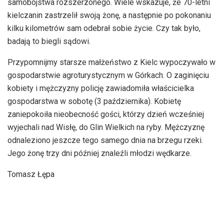
samobójstwa rozszerzonego. Wiele wskazuje, że 70-letni
kielczanin zastrzelił swoją żonę, a następnie po pokonaniu
kilku kilometrów sam odebrał sobie życie. Czy tak było,
badają to biegli sądowi.
Przypomnijmy starsze małżeństwo z Kielc wypoczywało w
gospodarstwie agroturystycznym w Górkach. O zaginięciu
kobiety i mężczyzny policję zawiadomiła właścicielka
gospodarstwa w sobotę (3 października). Kobietę
zaniepokoiła nieobecność gości, którzy dzień wcześniej
wyjechali nad Wisłę, do Glin Wielkich na ryby. Mężczyznę
odnaleziono jeszcze tego samego dnia na brzegu rzeki.
Jego żonę trzy dni później znaleźli młodzi wędkarze.
Tomasz Łępa