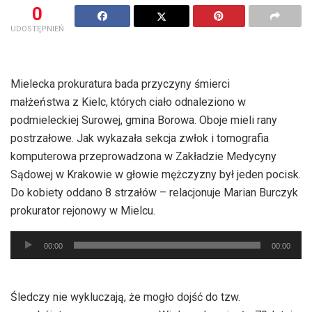
0
UDOSTĘPNIEŃ
Mielecka prokuratura bada przyczyny śmierci
małżeństwa z Kielc, których ciało odnaleziono w
podmieleckiej Surowej, gmina Borowa. Oboje mieli rany
postrzałowe. Jak wykazała sekcja zwłok i tomografia
komputerowa przeprowadzona w Zakładzie Medycyny
Sądowej w Krakowie w głowie mężczyzny był jeden pocisk.
Do kobiety oddano 8 strzałów – relacjonuje Marian Burczyk
prokurator rejonowy w Mielcu.
Odtwarzacz
00:00
00:00
plików
dźwiękowych
Śledczy nie wykluczają, że mogło dojść do tzw.