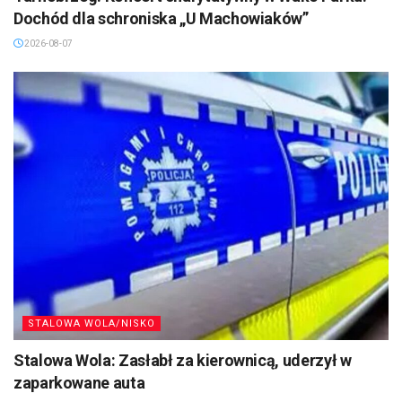
Dochód dla schroniska „U Machowiaków”
2026-08-07
STALOWA WOLA/NISKO
Stalowa Wola: Zasłabł za kierownicą, uderzył w
zaparkowane auta