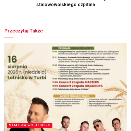
stalowowolskiego szpitala
Przeczytaj Także
STALOWA WOLA/NISKO