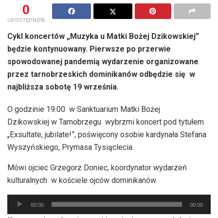
0
UDOSTĘPNIEŃ
Cykl koncertów „Muzyka u Matki Bożej Dzikowskiej”
będzie kontynuowany. Pierwsze po przerwie
spowodowanej pandemią wydarzenie organizowane
przez tarnobrzeskich dominikanów odbędzie się w
najbliższa sobotę 19 września.
O godzinie 19.00 w Sanktuarium Matki Bożej
Dzikowskiej w Tarnobrzegu wybrzmi koncert pod tytułem
„Exsultate, jubilate!”, poświęcony osobie kardynała Stefana
Wyszyńskiego, Prymasa Tysiąclecia.
Mówi ojciec Grzegorz Doniec, koordynator wydarzeń
kulturalnych w kościele ojców dominikanów.
Odtwarzacz
00:00
00:00
plików