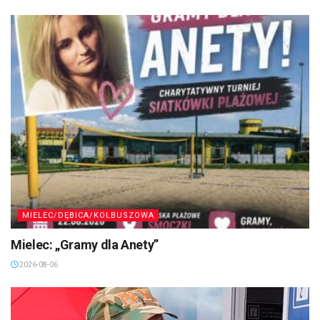
MIELEC/DĘBICA/KOLBUSZOWA
Mielec: „Gramy dla Anety”
2026-08-06