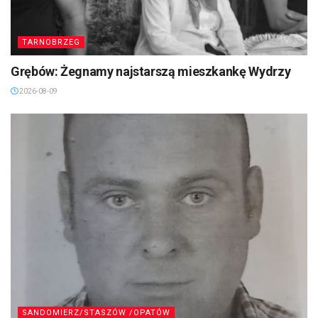
TARNOBRZEG
Grębów: Żegnamy najstarszą mieszkankę Wydrzy
2026-08-09
SANDOMIERZ/STASZÓW /OPATÓW