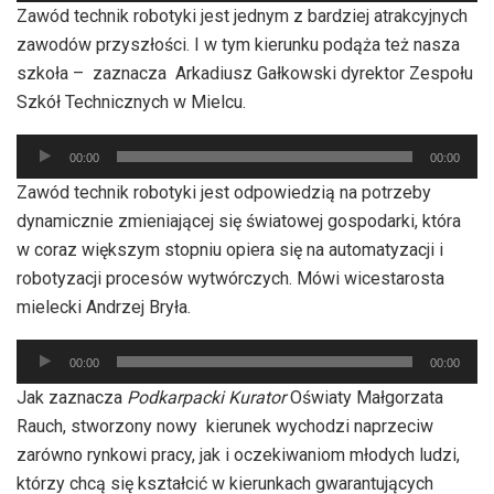
Zawód technik robotyki jest jednym z bardziej atrakcyjnych
dźwiękowych
zawodów przyszłości. I w tym kierunku podąża też nasza
szkoła – zaznacza Arkadiusz Gałkowski dyrektor Zespołu
Szkół Technicznych w Mielcu.
Odtwarzacz
00:00
00:00
plików
Zawód technik robotyki jest odpowiedzią na potrzeby
dźwiękowych
dynamicznie zmieniającej się światowej gospodarki, która
w coraz większym stopniu opiera się na automatyzacji i
robotyzacji procesów wytwórczych. Mówi wicestarosta
mielecki Andrzej Bryła.
Odtwarzacz
00:00
00:00
plików
Jak zaznacza
Podkarpacki Kurator
Oświaty Małgorzata
dźwiękowych
Rauch, stworzony nowy kierunek wychodzi naprzeciw
zarówno rynkowi pracy, jak i oczekiwaniom młodych ludzi,
którzy chcą się kształcić w kierunkach gwarantujących