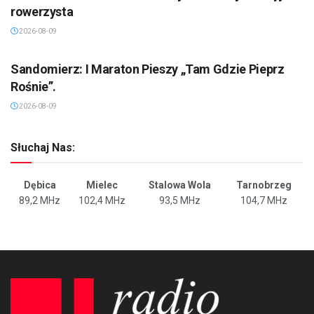
rowerzysta
2026-08-09
SANDOMIERZ/STASZÓW /OPATÓW
Sandomierz: I Maraton Pieszy „Tam Gdzie Pieprz
Rośnie”.
2026-08-09
Słuchaj Nas:
Dębica
Mielec
Stalowa Wola
Tarnobrzeg
89,2 MHz
102,4 MHz
93,5 MHz
104,7 MHz