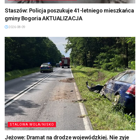
Staszów: Policja poszukuje 41-letniego mieszkańca
gminy Bogoria AKTUALIZACJA
2026-08-09
STALOWA WOLA/NISKO
Jeżowe: Dramat na drodze wojewódzkiej. Nie zyje