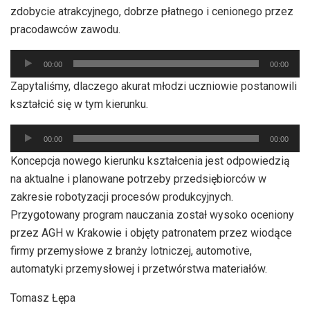
zdobycie atrakcyjnego, dobrze płatnego i cenionego przez
pracodawców zawodu.
Odtwarzacz
00:00
00:00
plików
Zapytaliśmy, dlaczego akurat młodzi uczniowie postanowili
dźwiękowych
kształcić się w tym kierunku.
Odtwarzacz
00:00
00:00
plików
Koncepcja nowego kierunku kształcenia jest odpowiedzią
dźwiękowych
na aktualne i planowane potrzeby przedsiębiorców w
zakresie robotyzacji procesów produkcyjnych.
Przygotowany program nauczania został wysoko oceniony
przez AGH w Krakowie i objęty patronatem przez wiodące
firmy przemysłowe z branży lotniczej, automotive,
automatyki przemysłowej i przetwórstwa materiałów.
Tomasz Łępa