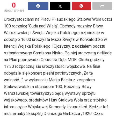
0
UDOSTĘPNIEŃ
Uroczystościami na Placu Piłsudskiego Stalowa Wola uczci
100 rocznicę 'Cudu nad Wisłą’. Obchody rocznicy Bitwy
Warszawskiej i Święta Wojska Polskiego rozpocznie w
sobotę o 16.00 uroczysta Msza Święta w Konkatedrze w
intencji Wojska Polskiego i Ojczyzny, z udziałem pocztu
sztandarowego Garnizonu Nisko. Po niej uroczystą defiladę
na Plac poprowadzi Orkiestra Dęta MDK. Około godziny
17.30 rozpoczną sie uroczystości wojskowe. Na finał
odbędzie się koncert pieśni patriotycznych „Za tę
wolność…”, w wykonaniu Marka Bałata z zespołem.
Stalowowolskim obchodom 100. Rocznicy Bitwy
Warszawskiej towarzyszyć będą wystawy sprzętu
wojskowego, produktów Huty Stalowa Wola oraz stoisko
informacyjne Wojskowej Komendy Uzupełnień. Będzie też
można nabyć książkę Dionizego Garbacza „1920. Czas