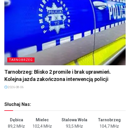
TARNOBRZEG
Tarnobrzeg: Blisko 2 promile i brak uprawnień.
Kolejna jazda zakończona interwencją policji
2026-08-06
Słuchaj Nas:
Dębica
Mielec
Stalowa Wola
Tarnobrzeg
89,2 MHz
102,4 MHz
93,5 MHz
104,7 MHz