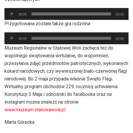
Odtwarzacz
00:00
00:00
plików
Przygotowana została także gra rodzinna
dźwiękowych
Odtwarzacz
00:00
00:00
plików
Muzeum Regionalne w Stalowej Woli zachęca też do
dźwiękowych
wspólnego świętowania wirtulanie, do wspomnień,
przesyłania zdjęć przedmiotów patriotycznych, wykonanych
kokard narodowych, czy wywieszonej biało-czerwonej flagi
narodowej. Bo 2 maja przypada właśnie Święto Flagi.
Wirtualny program obchodów 229. rocznicy uchwalenia
Konstytucji 3 Maja i odnośniki do facebooka oraz na
instagram można znaleźć na stronie
www.muzeum.stalowawola.pl
Marta Górecka