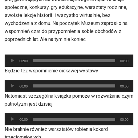
społeczne, konkursy, gry edukacyjne, warsztaty rodzinne,
swoiste lekcje historii i wszystko wirtualnie, bez
wychodzenia z domu. Na początek Muzeum zaprosiło na
wspomnień czar do przypomnienia sobie obchodów z
poprzednich lat. Ale na tym nie koniec
Odtwarzacz
00:00
00:00
plików
Będzie też wspomnienie ciekawej wystawy
dźwiękowych
Odtwarzacz
00:00
00:00
plików
Natomiast szczególna książka pomoże w rozważaniu czym
dźwiękowych
patriotyzm jest dzisiaj
Odtwarzacz
00:00
00:00
plików
Nie braknie również warsztatów robienia kokard
dźwiękowych
trzeciomajowych