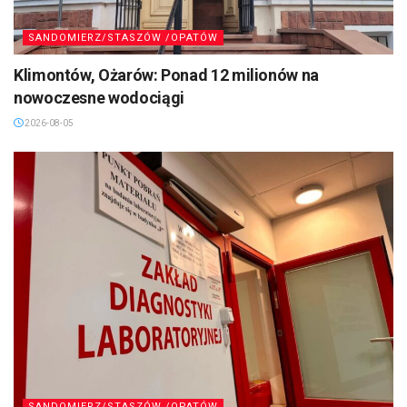
SANDOMIERZ/STASZÓW /OPATÓW
Klimontów, Ożarów: Ponad 12 milionów na
nowoczesne wodociągi
2026-08-05
SANDOMIERZ/STASZÓW /OPATÓW