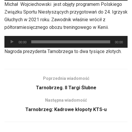
Michał Wojciechowski jest objęty programem Polskiego
dźwiękowych
Związku Sportu Niesłyszących przygotowań do 24. Igrzysk
Głuchych w 2021 roku. Zawodnik właśnie wrócił z
półtoramiesięcznego obozu treningowego w Kenii.
Odtwarzacz
00:00
00:00
plików
Nagroda prezydenta Tarnobrzega to dwa tysiące złotych.
dźwiękowych
Poprzednia wiadomość
Tarnobrzeg. II Targi Ślubne
Następna wiadomość
Tarnobrzeg: Kadrowe kłopoty KTS-u