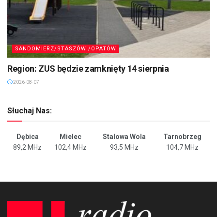
SANDOMIERZ/STASZÓW /OPATÓW
Region: ZUS będzie zamknięty 14 sierpnia
2026-08-07
Słuchaj Nas:
Dębica
Mielec
Stalowa Wola
Tarnobrzeg
89,2 MHz
102,4 MHz
93,5 MHz
104,7 MHz