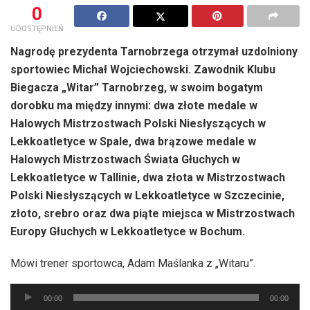
0
UDOSTĘPNIEŃ
Nagrodę prezydenta Tarnobrzega otrzymał uzdolniony
sportowiec Michał Wojciechowski. Zawodnik Klubu
Biegacza „Witar” Tarnobrzeg, w swoim bogatym
dorobku ma między innymi: dwa złote medale w
Halowych Mistrzostwach Polski Niesłyszących w
Lekkoatletyce w Spale, dwa brązowe medale w
Halowych Mistrzostwach Świata Głuchych w
Lekkoatletyce w Tallinie, dwa złota w Mistrzostwach
Polski Niesłyszących w Lekkoatletyce w Szczecinie,
złoto, srebro oraz dwa piąte miejsca w Mistrzostwach
Europy Głuchych w Lekkoatletyce w Bochum.
Mówi trener sportowca, Adam Maślanka z „Witaru”.
Odtwarzacz
00:00
00:00
plików