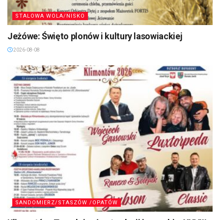
STALOWA WOLA/NISKO
Jeżówe: Święto plonów i kultury lasowiackiej
2026-08-08
SANDOMIERZ/STASZÓW /OPATÓW