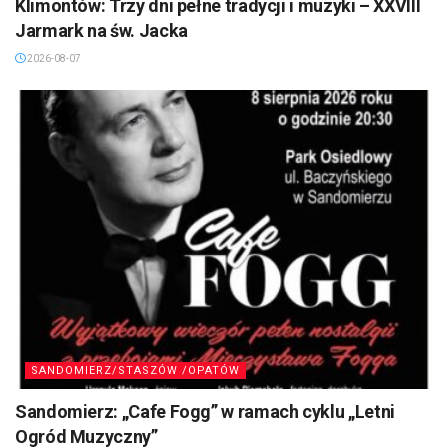
Klimontów: Trzy dni pełne tradycji i muzyki – XXVIII
Jarmark na św. Jacka
2026-08-07
SANDOMIERZ/STASZÓW /OPATÓW
Sandomierz: „Cafe Fogg” w ramach cyklu „Letni
Ogród Muzyczny”