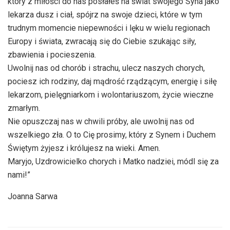
który z miłości do nas posłałeś na świat swojego Syna jako
lekarza dusz i ciał, spójrz na swoje dzieci, które w tym
trudnym momencie niepewności i lęku w wielu regionach
Europy i świata, zwracają się do Ciebie szukając siły,
zbawienia i pocieszenia.
Uwolnij nas od chorób i strachu, ulecz naszych chorych,
pociesz ich rodziny, daj mądrość rządzącym, energię i siłę
lekarzom, pielęgniarkom i wolontariuszom, życie wieczne
zmarłym.
Nie opuszczaj nas w chwili próby, ale uwolnij nas od
wszelkiego zła. O to Cię prosimy, który z Synem i Duchem
Świętym żyjesz i królujesz na wieki. Amen.
Maryjo, Uzdrowicielko chorych i Matko nadziei, módl się za
nami!”
Joanna Sarwa