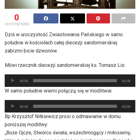
0
UDOSTĘPNIEŃ
Dziś w uroczystość Zwiastowania Pańskiego w samo
południe w kościołach całej diecezji sandomierskiej
zabrzmi bicie dzwonów.
Mówi rzecznik diecezji sandomierskiej ks. Tomasz Lis:
Odtwarzacz
00:00
00:00
plików
W samo południe wierni połączą się w modlitwie:
dźwiękowych
Odtwarzacz
00:00
00:00
plików
Bp Krzysztof Nitkiewicz prosi o odmawianie w domu
dźwiękowych
poniższej modlitwy:
„Boże Ojcze, Stwórco świata, wszechmogący i miłosierny,