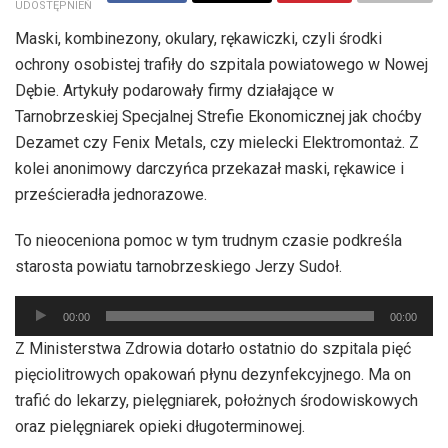
UDOSTĘPNIEŃ
Maski, kombinezony, okulary, rękawiczki, czyli środki
ochrony osobistej trafiły do szpitala powiatowego w Nowej
Dębie. Artykuły podarowały firmy działające w
Tarnobrzeskiej Specjalnej Strefie Ekonomicznej jak choćby
Dezamet czy Fenix Metals, czy mielecki Elektromontaż. Z
kolei anonimowy darczyńca przekazał maski, rękawice i
prześcieradła jednorazowe.
To nieoceniona pomoc w tym trudnym czasie podkreśla
starosta powiatu tarnobrzeskiego Jerzy Sudoł.
Odtwarzacz
00:00
00:00
plików
Z Ministerstwa Zdrowia dotarło ostatnio do szpitala pięć
dźwiękowych
pięciolitrowych opakowań płynu dezynfekcyjnego. Ma on
trafić do lekarzy, pielęgniarek, położnych środowiskowych
oraz pielęgniarek opieki długoterminowej.