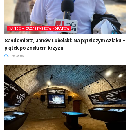
SANDOMIERZ/STASZÓW /OPATÓW
Sandomierz, Janów Lubelski: Na pątniczym szlaku –
piątek po znakiem krzyża
2026-08-06