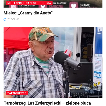
MIELEC/DĘBICA/KOLBUSZOWA
Mielec: „Gramy dla Anety”
2026-08-06
TARNOBRZEG
Tarnobrzeg. Las Zwierzyniecki – zielone płuca