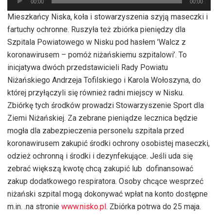
00:00
00:00
plików
Mieszkańcy Niska, koła i stowarzyszenia szyją maseczki i
dźwiękowych
fartuchy ochronne. Ruszyła też zbiórka pieniędzy dla
Szpitala Powiatowego w Nisku pod hasłem 'Walcz z
koronawirusem – pomóż niżańskiemu szpitalowi’. To
inicjatywa dwóch przedstawicieli Rady Powiatu
Niżańskiego Andrzeja Tofilskiego i Karola Wołoszyna, do
której przyłączyli się również radni miejscy w Nisku.
Zbiórkę tych środków prowadzi Stowarzyszenie Sport dla
Ziemi Niżańskiej. Za zebrane pieniądze lecznica będzie
mogła dla zabezpieczenia personelu szpitala przed
koronawirusem zakupić środki ochrony osobistej maseczki,
odzież ochronną i środki i dezynfekujące. Jeśli uda się
zebrać większą kwotę chcą zakupić lub dofinansować
zakup dodatkowego respiratora. Osoby chcące wesprzeć
niżański szpital mogą dokonywać wpłat na konto dostępne
m.in. .na stronie
www.nisko.pl
. Zbiórka potrwa do 25 maja.