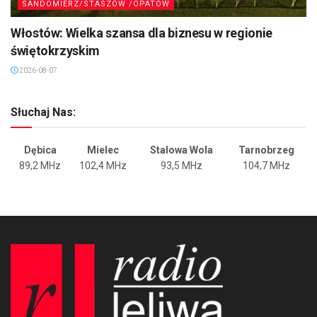
SANDOMIERZ/STASZÓW /OPATÓW
Włostów: Wielka szansa dla biznesu w regionie
świętokrzyskim
2026-08-07
Słuchaj Nas:
Dębica
Mielec
Stalowa Wola
Tarnobrzeg
89,2 MHz
102,4 MHz
93,5 MHz
104,7 MHz