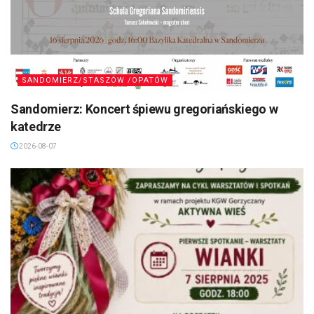
SANDOMIERZ/STASZÓW /OPATÓW
Sandomierz: Koncert śpiewu gregoriańskiego w
katedrze
2026-08-07