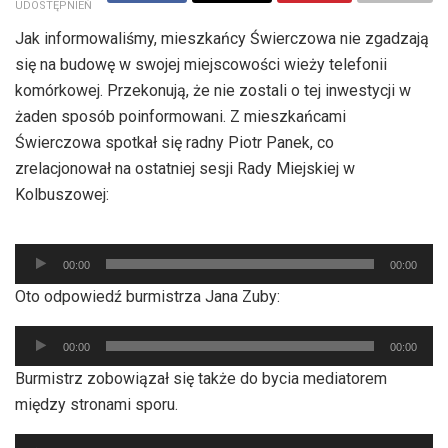
UDOSTĘPNIEŃ
Jak informowaliśmy, mieszkańcy Świerczowa nie zgadzają
się na budowę w swojej miejscowości wieży telefonii
komórkowej. Przekonują, że nie zostali o tej inwestycji w
żaden sposób poinformowani. Z mieszkańcami
Świerczowa spotkał się radny Piotr Panek, co
zrelacjonował na ostatniej sesji Rady Miejskiej w
Kolbuszowej:
Odtwarzacz
00:00
00:00
plików
Oto odpowiedź burmistrza Jana Zuby:
dźwiękowych
Odtwarzacz
00:00
00:00
plików
Burmistrz zobowiązał się także do bycia mediatorem
dźwiękowych
między stronami sporu.
Odtwarzacz