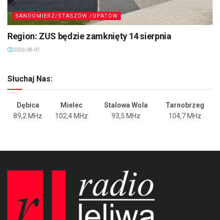
SANDOMIERZ/STASZÓW /OPATÓW
Region: ZUS będzie zamknięty 14 sierpnia
2026-08-07
Słuchaj Nas:
Dębica
Mielec
Stalowa Wola
Tarnobrzeg
89,2 MHz
102,4 MHz
93,5 MHz
104,7 MHz