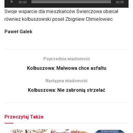
00:00
00:00
plików
Swoje wsparcie dla mieszkańców Świerczowa obiecał
dźwiękowych
również kolbuszowski poseł Zbigniew Chmielowiec.
Paweł Galek
Poprzednia wiadomość
Kolbuszowa: Malwowa chce asfaltu
Następna wiadomość
Kolbuszowa: Nie zabronią strzelać
Przeczytaj Także