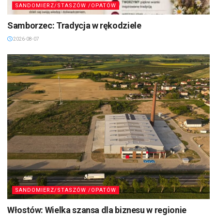
SANDOMIERZ/STASZÓW /OPATÓW
Samborzec: Tradycja w rękodziele
2026-08-07
SANDOMIERZ/STASZÓW /OPATÓW
Włostów: Wielka szansa dla biznesu w regionie