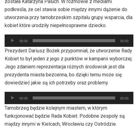
została Katarzyna Paluch. W rozmowie z mediami
podkreśla, że cel stawia sobie między innymi dążenie do
utworzenia przy tarnobrzeskim szpitalu grupy wsparcia, dla
kobiet które urodziły niepełnosprawne dziecko.
Odtwarzacz
00:00
00:00
plików
Prezydent Dariusz Bożek przypomniał, że utworzenie Rady
dźwiękowych
Kobiet to był jeden z jego z punktów w kampanii wyborczej.
Jego zdaniem reprezentacja różnych środowisk jest dla
prezydenta miasta bezcenna, bo dzięki temu może się
dowiedzieć jakie są ich potrzeby oraz problemy.
Odtwarzacz
00:00
00:00
plików
Tarnobrzeg będzie kolejnym miastem, w którym
dźwiękowych
funkcjonować będzie Rada Kobiet. Podobne zespoły są
między innymi w Kielcach, Wrocławiu czy Ostródzie.