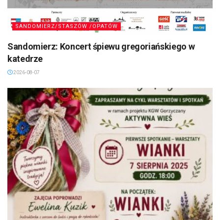
SANDOMIERZ/STASZÓW /OPATÓW
Sandomierz: Koncert śpiewu gregoriańskiego w
katedrze
2026-08-07