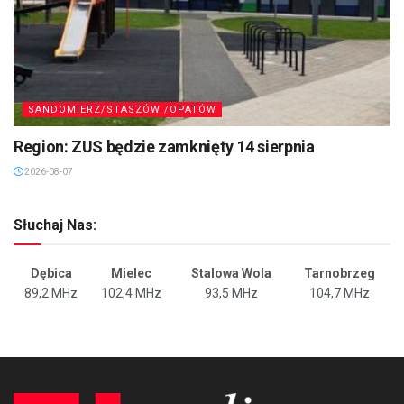
SANDOMIERZ/STASZÓW /OPATÓW
Region: ZUS będzie zamknięty 14 sierpnia
2026-08-07
Słuchaj Nas:
Dębica
Mielec
Stalowa Wola
Tarnobrzeg
89,2 MHz
102,4 MHz
93,5 MHz
104,7 MHz