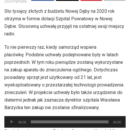
UDOSTĘPNIEŃ
Sto tysięcy złotych z budżetu Nowej Dęby na 2020 rok
otrzyma w formie dotacji Szpital Powiatowy w Nowej
Dębie. Stosowną uchwałę przyjęli na ostatniej sesji miejscy
radni.
To nie pierwszy raz, kiedy samorząd wspiera
placówkę. Podobne uchwały podejmowane były w latach
poprzednich. W tym roku pieniądze zostaną wykorzystane
na zakup aparatu do znieczulenia ogólnego. Dotychczas
posiadany sprzęt jest użytkowany od 21 lat, jest
wyeksploatowany o przestarzałej technologii prowadzenia
znieczuleń. W projekcie uchwały było także urządzenie do
diatermii jednak jak zaznacza dyrektor szpitala Wiesława
Barzycka ten zakup nie zostanie sfinalizowany.
Odtwarzacz
00:00
00:00
plików