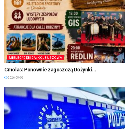
MIELEC/DĘBICA/KOLBUSZOWA
Cmolas: Ponownie zagoszczą Dożynki…
2026-08-06