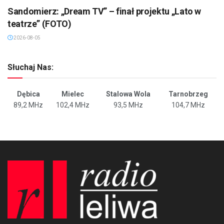
Sandomierz: „Dream TV” – finał projektu „Lato w
teatrze” (FOTO)
2026-08-05
Słuchaj Nas:
Dębica
Mielec
Stalowa Wola
Tarnobrzeg
89,2 MHz
102,4 MHz
93,5 MHz
104,7 MHz