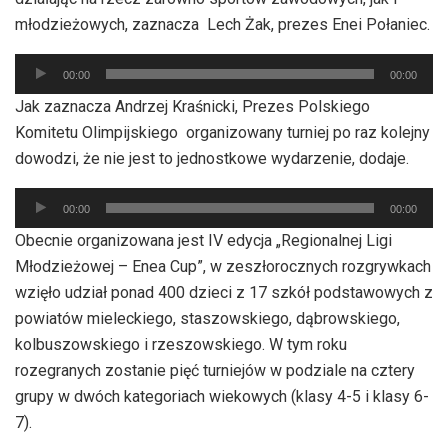
młodzieżowych, zaznacza Lech Żak, prezes Enei Połaniec.
Odtwarzacz
00:00
00:00
plików
Jak zaznacza Andrzej Kraśnicki, Prezes Polskiego
dźwiękowych
Komitetu Olimpijskiego organizowany turniej po raz kolejny
dowodzi, że nie jest to jednostkowe wydarzenie, dodaje.
Odtwarzacz
00:00
00:00
plików
Obecnie organizowana jest IV edycja „Regionalnej Ligi
dźwiękowych
Młodzieżowej – Enea Cup”, w zeszłorocznych rozgrywkach
wzięło udział ponad 400 dzieci z 17 szkół podstawowych z
powiatów mieleckiego, staszowskiego, dąbrowskiego,
kolbuszowskiego i rzeszowskiego. W tym roku
rozegranych zostanie pięć turniejów w podziale na cztery
grupy w dwóch kategoriach wiekowych (klasy 4-5 i klasy 6-
7).