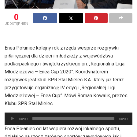
0
UDOSTĘPNIEŃ
Enea Połaniec kolejny rok z rzędu wesprze rozgrywki
piłki ręcznej dla dzieci i młodzieży z województwa
podkarpackiego i świętokrzyskiego pn. „Regionalna Liga
Młodzieżowa – Enea Cup 2020”. Koordynatorem
rozgrywek jest klub SPR Stal Mielec S.A., który już teraz
przygotowuje organizację IV edycji „Regionalnej Ligi
Młodzieżowej – Enea Cup”. Mówi Roman Kowalik, prezes
Klubu SPR Stal Mielec.
Odtwarzacz
00:00
00:00
plików
Enea Połaniec od lat wspiera rozwój lokalnego sportu,
dźwiękowych
działając na rzecz zarówno sportów zawodowych, jak i