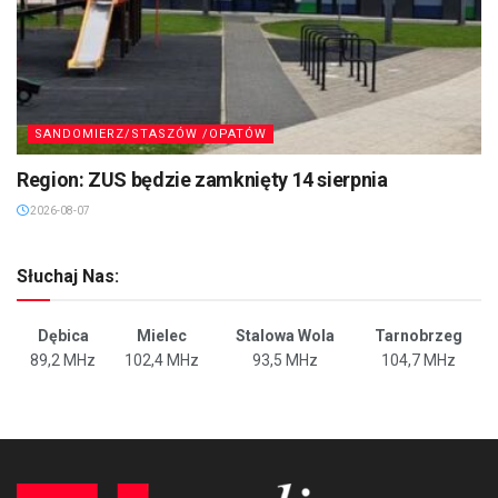
SANDOMIERZ/STASZÓW /OPATÓW
Region: ZUS będzie zamknięty 14 sierpnia
2026-08-07
Słuchaj Nas:
Dębica
Mielec
Stalowa Wola
Tarnobrzeg
89,2 MHz
102,4 MHz
93,5 MHz
104,7 MHz