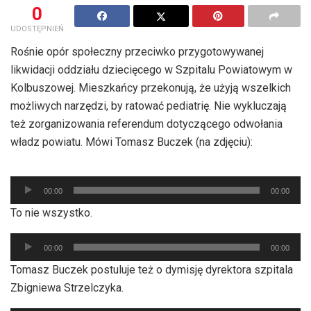
0
UDOSTĘPNIEŃ
Rośnie opór społeczny przeciwko przygotowywanej
likwidacji oddziału dziecięcego w Szpitalu Powiatowym w
Kolbuszowej. Mieszkańcy przekonują, że użyją wszelkich
możliwych narzędzi, by ratować pediatrię. Nie wykluczają
też zorganizowania referendum dotyczącego odwołania
władz powiatu. Mówi Tomasz Buczek (na zdjęciu):
Odtwarzacz
00:00
00:00
plików
To nie wszystko.
dźwiękowych
Odtwarzacz
00:00
00:00
plików
Tomasz Buczek postuluje też o dymisję dyrektora szpitala
dźwiękowych
Zbigniewa Strzelczyka.