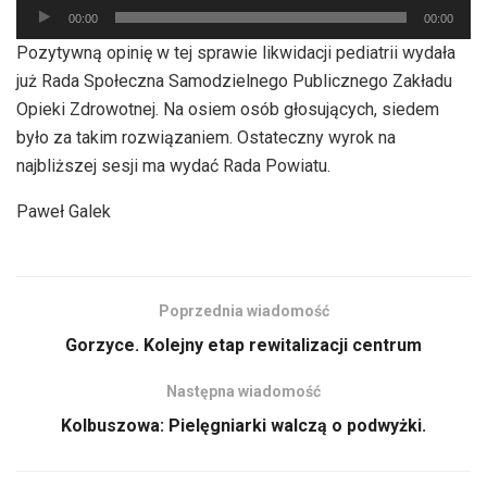
Odtwarzacz
00:00
00:00
plików
Pozytywną opinię w tej sprawie likwidacji pediatrii wydała
dźwiękowych
już Rada Społeczna Samodzielnego Publicznego Zakładu
Opieki Zdrowotnej. Na osiem osób głosujących, siedem
było za takim rozwiązaniem. Ostateczny wyrok na
najbliższej sesji ma wydać Rada Powiatu.
Paweł Galek
Poprzednia wiadomość
Gorzyce. Kolejny etap rewitalizacji centrum
Następna wiadomość
Kolbuszowa: Pielęgniarki walczą o podwyżki.