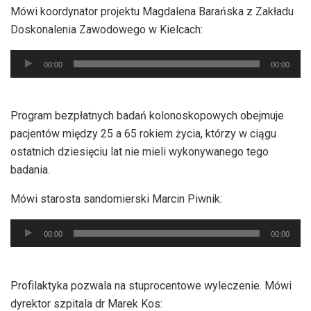
Mówi koordynator projektu Magdalena Barańska z Zakładu
Doskonalenia Zawodowego w Kielcach:
Odtwarzacz
00:00
00:00
plików
dźwiękowych
Program bezpłatnych badań kolonoskopowych obejmuje
pacjentów między 25 a 65 rokiem życia, którzy w ciągu
ostatnich dziesięciu lat nie mieli wykonywanego tego
badania.
Mówi starosta sandomierski Marcin Piwnik:
Odtwarzacz
00:00
00:00
plików
dźwiękowych
Profilaktyka pozwala na stuprocentowe wyleczenie. Mówi
dyrektor szpitala dr Marek Kos: