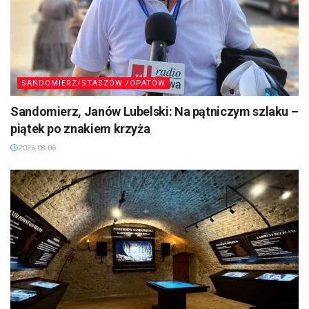
SANDOMIERZ/STASZÓW /OPATÓW
Sandomierz, Janów Lubelski: Na pątniczym szlaku –
piątek po znakiem krzyża
2026-08-06