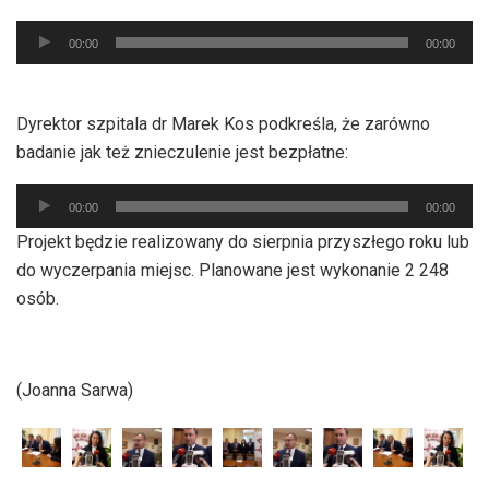
Odtwarzacz
00:00
00:00
plików
dźwiękowych
Dyrektor szpitala dr Marek Kos podkreśla, że zarówno
badanie jak też znieczulenie jest bezpłatne:
Odtwarzacz
00:00
00:00
plików
Projekt będzie realizowany do sierpnia przyszłego roku lub
dźwiękowych
do wyczerpania miejsc. Planowane jest wykonanie 2 248
osób.
(Joanna Sarwa)