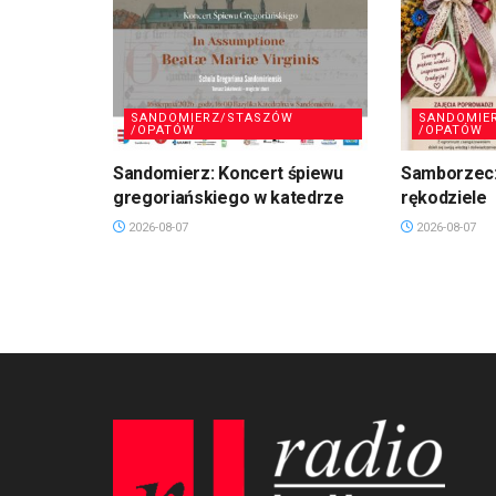
SANDOMIERZ/STASZÓW
SANDOMIE
/OPATÓW
/OPATÓW
Sandomierz: Koncert śpiewu
Samborzec:
gregoriańskiego w katedrze
rękodziele
2026-08-07
2026-08-07