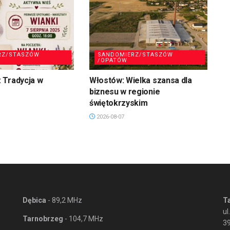
RZ/STASZÓW
SANDOMIERZ/STASZÓW
/OPATÓW
 Tradycja w
Włostów: Wielka szansa dla
biznesu w regionie
świętokrzyskim
2026-08-07
Dębica
- 89,2 MHz
T
ul
Tarnobrzeg
- 104,7 MHz
3