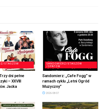
głośność.
RZ/STASZÓW
SANDOMIERZ/STASZÓW
/OPATÓW
Trzy dni pełne
Sandomierz: „Cafe Fogg” w
uzyki – XXVIII
ramach cyklu „Letni Ogród
św. Jacka
Muzyczny”
2026-08-07