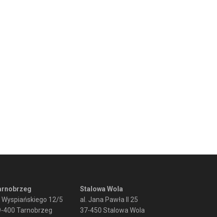
arnobrzeg
Stalowa Wola
. Wyspiańskiego 12/5
al. Jana Pawła II 25
9-400 Tarnobrzeg
37-450 Stalowa Wola