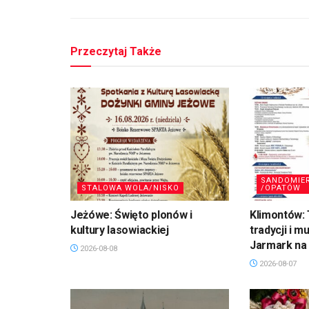
Przeczytaj Także
SANDOMIE
STALOWA WOLA/NISKO
/OPATÓW
Jeżówe: Święto plonów i
Klimontów: 
kultury lasowiackiej
tradycji i m
Jarmark na 
2026-08-08
2026-08-07