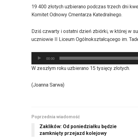
19 400 złotych uzbierano podczas trzech dni k
Komitet Odnowy Cmentarza Katedralnego.
Dziś czwarty i ostatni dzień zbiórki, w której w
uczniowie II Liceum Ogólnokształcącego im. Tad
Odtwarzacz
00:00
plików
W zeszłym roku uzbierano 15 tysięcy złotych.
dźwiękowych
(Joanna Sarwa)
Poprzednia wiadomość
Zaklików: Od poniedziałku będzie
zamknięty przejazd kolejowy