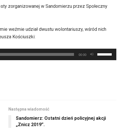
westy zorganizowanej w Sandomierzu przez Społeczny
 sumie weźmie udział dwustu wolontariuszy, wśród nich
eusza Kościuszki:
Używaj
00:00
strzałek
do
góry
oraz
do
dołu
aby
Następna wiadomość
zwiększyć
Sandomierz: Ostatni dzień policyjnej akcji
lub
„Znicz 2019”.
zmniejszyć