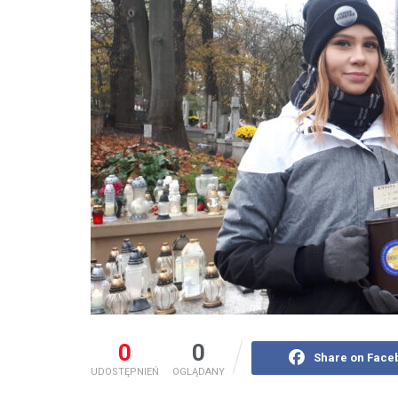
0
0
Share on Face
UDOSTĘPNIEŃ
OGLĄDANY