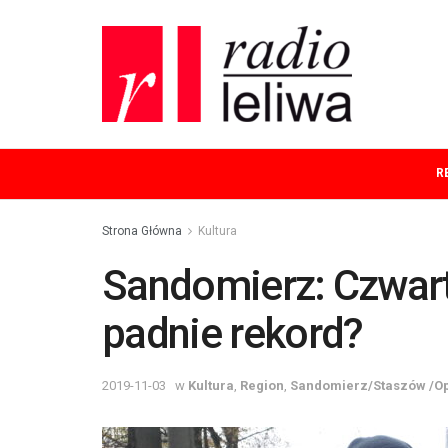
R
Strona Główna
Kultura
Sandomierz: Czwart
padnie rekord?
2019-11-03
w
Kultura
,
Region
,
Sandomierz/Staszów /O