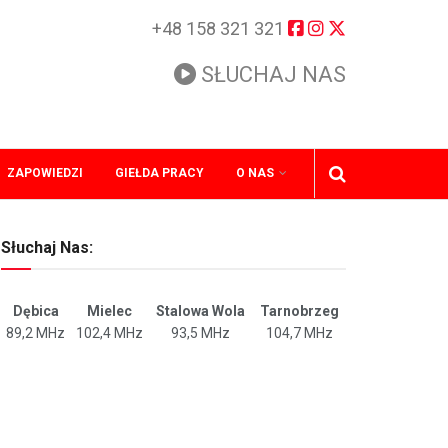
+48 158 321 321
SŁUCHAJ NAS
ZAPOWIEDZI
GIEŁDA PRACY
O NAS
Słuchaj Nas:
Dębica
Mielec
Stalowa Wola
Tarnobrzeg
89,2 MHz
102,4 MHz
93,5 MHz
104,7 MHz