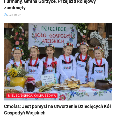
Furmany, Gmina Gorzyce. Przejazd kolejowy
zamknięty
2026-08-07
MIELEC/DĘBICA/KOLBUSZOWA
Cmolas: Jest pomysł na utworzenie Dziecięcych Kół
Gospodyń Wiejskich