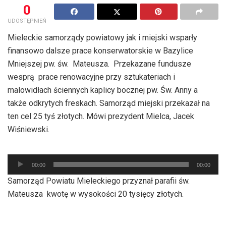
0
UDOSTĘPNIEŃ
Mieleckie samorządy powiatowy jak i miejski wsparły
finansowo dalsze prace konserwatorskie w Bazylice
Mniejszej pw. św. Mateusza. Przekazane fundusze
wesprą prace renowacyjne przy sztukateriach i
malowidłach ściennych kaplicy bocznej pw. Św. Anny a
także odkrytych freskach. Samorząd miejski przekazał na
ten cel 25 tyś złotych. Mówi prezydent Mielca, Jacek
Wiśniewski.
Odtwarzacz
00:00
00:00
plików
Samorząd Powiatu Mieleckiego przyznał parafii św.
dźwiękowych
Mateusza kwotę w wysokości 20 tysięcy złotych.